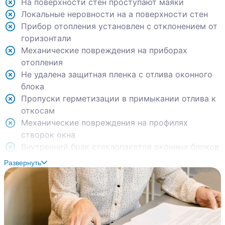
На поверхности стен проступают маяки
Локальные неровности на а поверхности стен
Прибор отопления установлен с отклонением от
горизонтали
Механические повреждения на приборах
отопления
Не удалена защитная пленка с отлива оконного
блока
Пропуски герметизации в примыкании отлива к
откосам
Механические повреждения на профилях
створок окна
Внутренний брак стеклопакетов оконных блоков
Механические повреждения на нижнем
Развернуть
стеклопакете оконного блока
Створки оконных блоков требуют регулировки
Отслоение штукатурного слоя от основания
стены (в санузле)