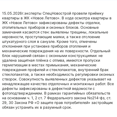
15.05.2026г.эксперты СпецНовострой провели приёмку
квартиры в ЖК «Новое Летово». В ходе осмотра квартиры в
ЖК «Новое Летово» зафиксированы дефекты отделки,
отопительных приборов и оконных блоков. Основные
замечания касаются стен: выявлены трещины, локальные
неровности, проступающие маяки, а также отслоение
штукатурного слоя в санузле. Кроме того, отмечены
отклонения при установке приборов отопления и
механические повреждения на их поверхности. Отдельный
блок нарушений связан с оконными конструкциями: не
удалена защитная плёнка с отлива, имеются пропуски
герметизации в местах примыкания, механические
повреждения профилей и стеклопакетов, внутренний брак
стеклопакетов, а также необходимость регулировки оконных
створок. Совокупность выявленных дефектов указывает на
ненадлежащее качество отделочных и монтажных работ. Все
дефекты зафиксированы в дефектной ведомости с
фотоподтверждением. В рамках гарантийных обязательств
на основании ч. 1, 2 ст. 7 Федерального закона No214-фз, ст.
29, 30 Закона РФ «О защите прав потребителей» застройщик
обязан устранить их в разумный срок.