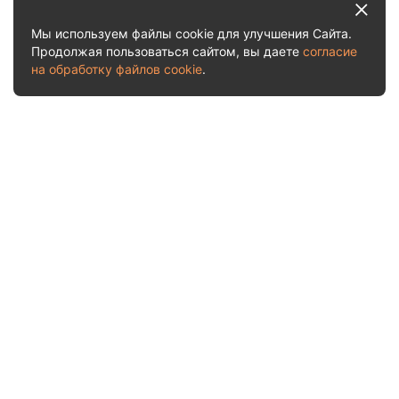
Мы используем файлы cookie для улучшения Сайта.
Продолжая пользоваться сайтом, вы даете
согласие
на обработку файлов cookie
.
Услуги и цены
Рассчитать стоимость
О нас
Акции
Отчеты о приемках
Судебная практика
Отзывы
Блог
Контакты
Заказать обратный звонок