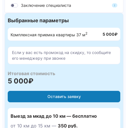
застройщиком.
Заключение специалиста
Пра
Нормативный документ
Что регулирует
при
Выбранные параметры
экс
Осн
2
5 000₽
Комплексная приемка квартиры 37 м
ФЗ-214 «Об участии в
Права дольщика при
тре
долевом
обнаружении дефектов,
зас
строительстве» (ст. 7)
гарантийные сроки
уст
Если у вас есть промокод на скидку, то сообщите
Качество работ,
его менеджеру при звонке
Пра
ГК РФ (ст. 723, 724,
гарантийные
взы
755, 756)
обязательства
уст
подрядчика
Итоговая стоимость
5 000₽
Права потребителя при
Взы
Закон о защите прав
ненадлежащем качестве
штр
потребителей (ст. 29)
услуги
вре
Оставить заявку
ФЗ-73 «О
Требования к судебным
Обе
государственной
экспертам и
юри
судебно-экспертной
заключениям
зак
Выезд за мкад до 10 км — бесплатно
деятельности»
от 10 км до 15 км —
350 руб.
СП 71.13330.2017
Нормы качества
Про