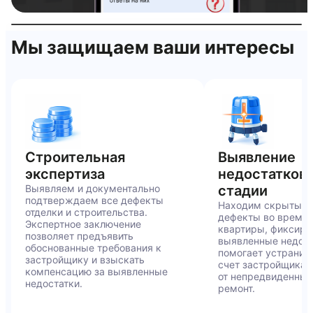
Тепловизор
Интерактивная проверка квартиры
Мы защищаем ваши интересы
Строительная
Выявление
OFF
экспертиза
недостатков 
Выявляем и документально
стадии
подтверждаем все дефекты
Находим скрытые 
отделки и строительства.
дефекты во время
Экспертное заключение
квартиры, фиксиру
позволяет предъявить
выявленные недост
обоснованные требования к
помогает устранит
застройщику и взыскать
счет застройщика и
компенсацию за выявленные
от непредвиденных
недостатки.
ремонт.