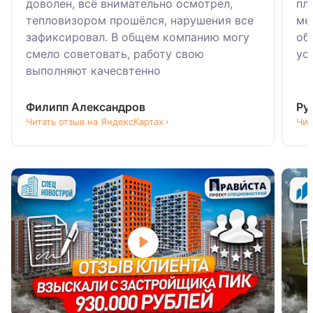
доволен, всё внимательно осмотрел,
пл
тепловизором прошёлся, нарушения все
ме
зафиксировал. В общем компанию могу
об
смело советовать, работу свою
ус
выполняют качесвтенно
Филипп Александров
Ру
Читать отзыв на ЯндексКартах
Чит