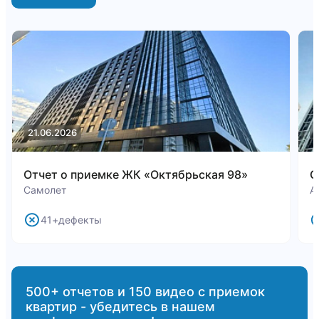
21.06.2026
1
Отчет о приемке ЖК «Октябрьская 98»
О
Самолет
А
41+дефекты
500+ отчетов и 150 видео с приемок
квартир - убедитесь в нашем