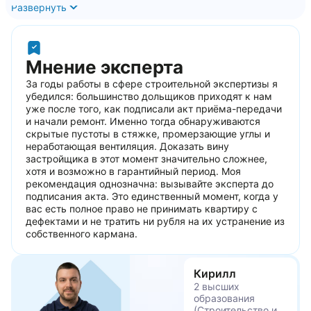
готовитесь к приёмке. Или уже подписали акт, но что-то
Развернуть
явно идёт не так: продувает окна, трескается стяжка, не
работает вентиляция. Возможно, вы просто хотите
убедиться, что застройщик сдал то, за что вы заплатили. В
любом из этих случаев независимая строительная
Мнение эксперта
экспертиза квартиры в новостройке — это не
перестраховка, а разумный шаг, который в среднем
За годы работы в сфере строительной экспертизы я
экономит от 50 000 до 500 000 рублей на устранении
убедился: большинство дольщиков приходят к нам
дефектов за ваш счёт. Компания СпецНовострой проводит
уже после того, как подписали акт приёма-передачи
профессиональную экспертизу по всей Москве и
и начали ремонт. Именно тогда обнаруживаются
Московской области: с выездом от одного дня,
скрытые пустоты в стяжке, промерзающие углы и
официальным заключением и полным юридическим
неработающая вентиляция. Доказать вину
сопровождением.
застройщика в этот момент значительно сложнее,
Что такое независимая
хотя и возможно в гарантийный период. Моя
рекомендация однозначна: вызывайте эксперта до
строительная экспертиза
подписания акта. Это единственный момент, когда у
вас есть полное право не принимать квартиру с
квартиры в новостройке
дефектами и не тратить ни рубля на их устранение из
собственного кармана.
Определение и природа услуги
Независимая строительная экспертиза квартиры в
Кирилл
новостройке — это профессиональное инструментальное
2 высших
обследование объекта недвижимости, проводимое
образования
аттестованным экспертом с целью установления
(Строительство и