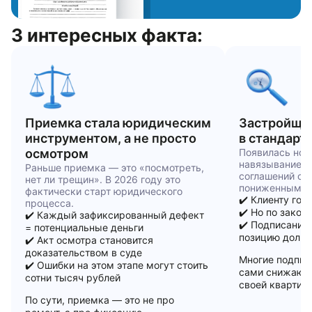
подтверждается свидетельством о допуске к
соответствующим видам работ.
3 интересных факта:
Сами эксперты должны иметь профильное строительное
образование (высшее техническое), практический опыт в
строительстве и аттестацию. Специалисты, проводящие
судебные экспертизы, дополнительно проходят аттестацию
в качестве судебных экспертов.
Важный критерий — наличие специалистов в
Приемка стала юридическим
Застройщик
Национальных реестрах НОСТРОЙ и НОПРИЗ. Это
публично верифицируемые базы данных, где можно
инструментом, а не просто
в стандарт
проверить квалификацию конкретного человека.
осмотром
Появилась нов
навязывание д
В СпецНовострой работают аттестованные эксперты с
Раньше приемка — это «посмотреть,
соглашений с 
профильным строительным образованием и стажем от 5
нет ли трещин». В 2026 году это
пониженным кл
лет, внесённые в соответствующие реестры. Перед
фактически старт юридического
✔️ Клиенту гов
каждым выездом мы готовы предоставить копии
процесса.
✔️ Но по закон
документов, подтверждающих квалификацию
✔️ Каждый зафиксированный дефект
✔️ Подписание
специалиста.
= потенциальные деньги
позицию доль
✔️ Акт осмотра становится
Что проверяет эксперт: зоны
доказательством в суде
Многие подпис
✔️ Ошибки на этом этапе могут стоить
осмотра и типичные дефекты
сами снижают 
сотни тысяч рублей
своей квартир
Профессиональная экспертиза охватывает все
По сути, приемка — это не про
конструктивные элементы и инженерные системы