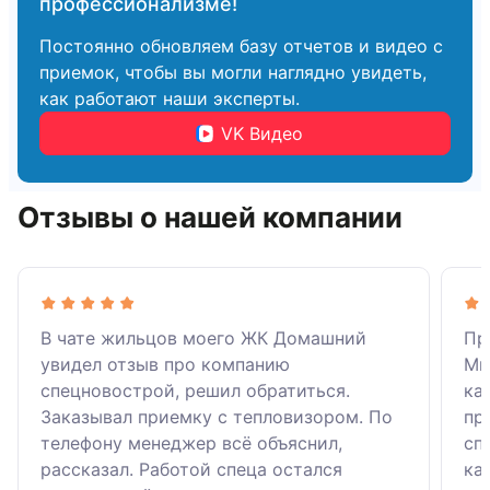
профессионализме!
Постоянно обновляем базу отчетов и видео с
приемок, чтобы вы могли наглядно увидеть,
как работают наши эксперты.
VK Видео
Отзывы о нашей компании
В чате жильцов моего ЖК Домашний
Пр
увидел отзыв про компанию
Ми
спецновострой, решил обратиться.
ка
Заказывал приемку с тепловизором. По
пр
телефону менеджер всё объяснил,
сп
рассказал. Работой спеца остался
ка