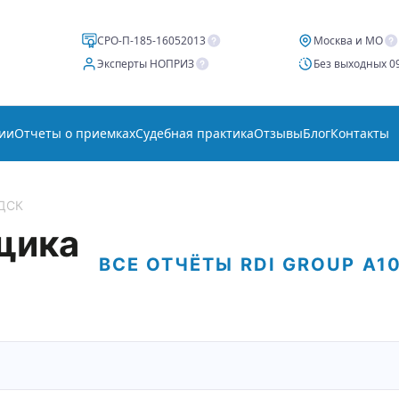
СРО-П-185-16052013
Москва и МО
Эксперты НОПРИЗ
Без выходных 09
ии
Отчеты о приемках
Судебная практика
Отзывы
Блог
Контакты
 ДСК
щика
ВСЕ ОТЧЁТЫ
RDI GROUP
А1