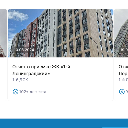
10.08.2024
19.
Отчет о приемке ЖК «1-й
Отч
Ленинградский»
Лер
1-й ДСК
1-й 
102+ дефекта
9