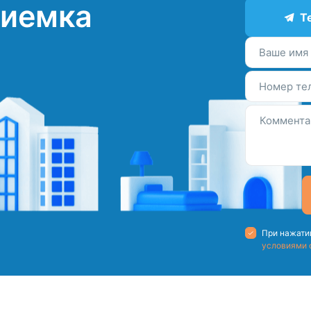
риемка
T
Ваше имя
Номер те
При нажатии
условиями 