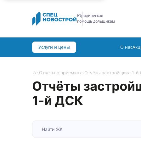
Юридическая
помощь дольщикам
Услуги и цены
О нас
Акц
Отчёты о приемках
Отчёты застройщика 1-й
Главная
Отчёты застрой
1-й ДСК