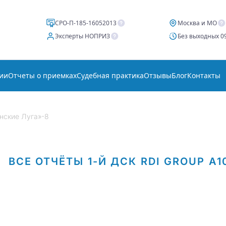
СРО-П-185-16052013
Москва и МО
Эксперты НОПРИЗ
Без выходных 09
ии
Отчеты о приемках
Судебная практика
Отзывы
Блог
Контакты
нские Луга»-8
ВСЕ ОТЧЁТЫ
1-Й ДСК
RDI GROUP
А1