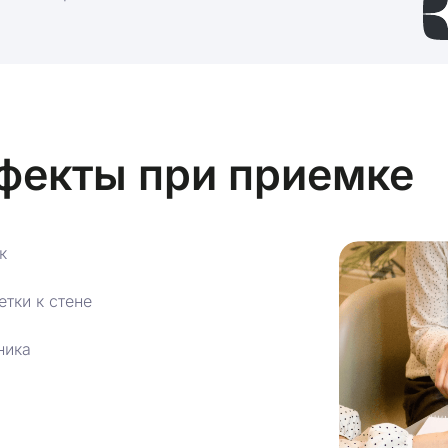
фекты при приемке
к
тки к стене
ника