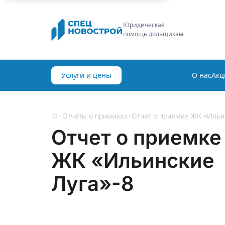
Строительная
экспертиза
Услуги и цены
О нас
Акц
Отчёты о приемках
Отчет о приемке ЖК «Ильи
Главная
Отчет о приемке
ЖК «Ильинские
Луга»-8