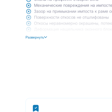
Механические повреждения на импосте
Зазор на примыкании импоста к раме о
Поверхности откосов не отшлифованы
Откосы неравномерно окрашены, потек
Деформация нащельника оконного бло
Не удалена защитная плёнка с профиля
Развернуть
Деформация отлива окна
Раскрытие замка ламината
Уступ на ламинате
Механические повреждения на ламина
Следы краски на ламинате
Замятие кромки плинтуса
Зазоры на примыкании плинтуса к стен
Неравномерное окрашивание труб ото
Строительный раствор на кожухе отопи
Строительный раствор на ламелях отоп
Читаемый стык обойных полотен
Механические повреждения на обойном