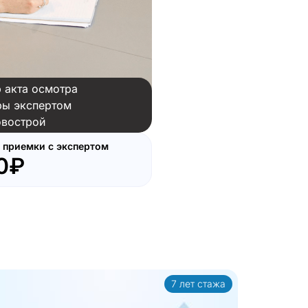
 акта осмотра
ры экспертом
вострой
 приемки с экспертом
0₽
7 лет стажа