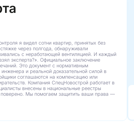
натяжного потолка
рта
и
ороба и наличниками межкомнатной двери
ной двери
бойных полотнах и под обойными полотнами
онтроля я видел сотни квартир, принятых без
ой двери
стяжке через полгода, обнаруживали
й двери
кивались с неработающей вентиляцией. И каждый
 взял эксперта?». Официальное заключение
мечаний. Это документ с нормативным
икали 37 мм
 инженера и реальной доказательной силой в
ройщики соглашаются на компенсацию или
ирательств. Компания СпецНовострой работает в
циалисты внесены в национальные реестры
поверено. Мы помогаем защитить ваши права —