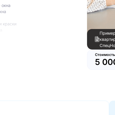
 окна
кна
и краски
ка
Пример
 створки с внешней стороны
кварти
СпецНо
Стоимость
5 00
те
е
пления
тельного прибора
ительного прибора
 полотне