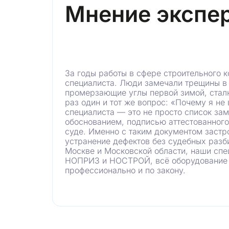
Следы краски на полотне и молдингах 
Мнение экспе
Коррозия на ручке межкомнатной двер
Уступы между смежными элементами к
Зазоры между наличниками межкомнат
Протечка, влага на откосе окна
Следы биологического поражения на о
За годы работы в сфере строительного к
Строительный раствор на коробе входн
специалиста. Люди замечали трещины в 
Строительный раствор на ручке входно
промерзающие углы первой зимой, стал
Мусор в глазке входной двери
раз один и тот же вопрос: «Почему я не
специалиста — это не просто список за
Отклонение поверхности стены от верт
обоснованием, подписью аттестованного
суде. Именно с таким документом заст
устранение дефектов без судебных разб
Москве и Московской области, наши спе
НОПРИЗ и НОСТРОЙ, всё оборудование 
профессионально и по закону.