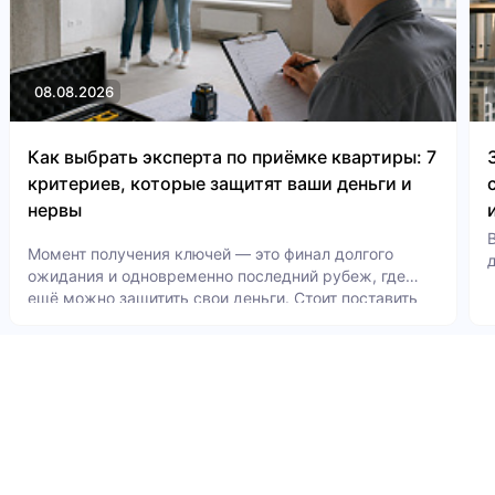
08.08.2026
Как выбрать эксперта по приёмке квартиры: 7
критериев, которые защитят ваши деньги и
нервы
Момент получения ключей — это финал долгого
ожидания и одновременно последний рубеж, где
ещё можно защитить свои деньги. Стоит поставить
подпись под актом приёма-передачи — и все
скрытые дефекты автоматически становятся вашей
проблемой и вашими расходами. Именно поэтому
всё больше покупателей новостроек приглашают на
осмотр независимого специалиста. Но рынок таких
услуг перегрет, а качество экспертов колеблется от
настоящих инженеров с поверенным оборудованием
до случайных людей с рулеткой из строительного