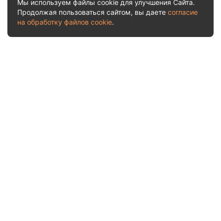
Мы используем файлы cookie для улучшения Сайта.
Продолжая пользоваться сайтом, вы даете
согласие
на обработку файлов cookie
.
Услуги и цены
Рассчитать стоимость
О нас
Акции
Отчеты о приемках
Судебная практика
Отзывы
Блог
Контакты
Заказать обратный звонок
+7 (499) 404-31-64