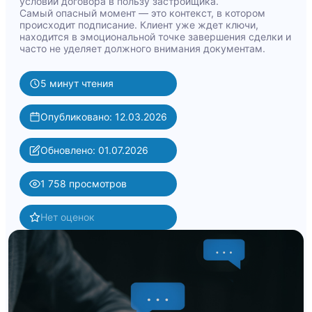
условий договора в пользу застройщика.
Самый опасный момент — это контекст, в котором
происходит подписание. Клиент уже ждет ключи,
находится в эмоциональной точке завершения сделки и
часто не уделяет должного внимания документам.
5 минут чтения
Опубликовано: 12.03.2026
Обновлено: 01.07.2026
1 758 просмотров
Нет оценок