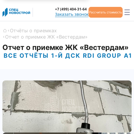
+7 (499) 404-31-64
Рассчитать стоимость
Заказать звонок
Отчёты о приемках
Главная
Отчет о приемке ЖК «Вестердам»
Отчет о приемке ЖК «Вестердам»
ВСЕ ОТЧЁТЫ
1-Й ДСК
RDI GROUP
А1