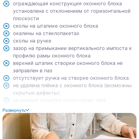
ограждающая конструкция оконного блока
установлена с отклонением от горизонтальной
плоскости
сколы на штапике оконного блока
окалины на стеклопакетах
сколы на ручке
зазор на примыкании вертикального импоста к
профилю рамы оконного блока
верхний штапик створки оконного блока не
заправлен в паз
отсутствует ручка на створке оконного блока
не удалена плёнка с оконного блока (возможны
скрытые дефекты)
на момент осмотра отсутствует тяга
вентиляционного канала
Развернуть
отклонение оконного блока от вертикали на 8
мм
сколы на ЛКП кожуха отопительного прибора
скол на горизонтальном импосте оконного блока