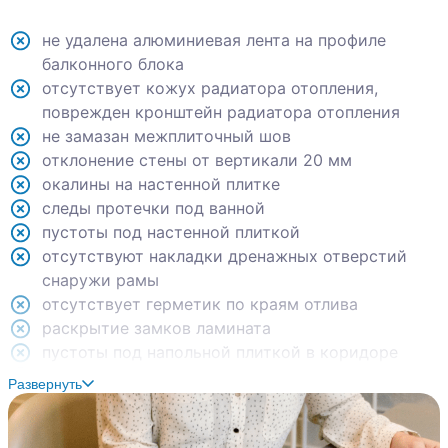
не удалена алюминиевая лента на профиле
балконного блока
отсутствует кожух радиатора отопления,
поврежден кронштейн радиатора отопления
не замазан межплиточный шов
отклонение стены от вертикали 20 мм
окалины на настенной плитке
следы протечки под ванной
пустоты под настенной плиткой
отсутствуют накладки дренажных отверстий
снаружи рамы
отсутствует герметик по краям отлива
раскрытие замков ламината
пустоты под напольной плиткой в коридоре
пустоты под напольной плиткой в санузле
Развернуть
не закреплен вывод водоснабжения стиральной
машины