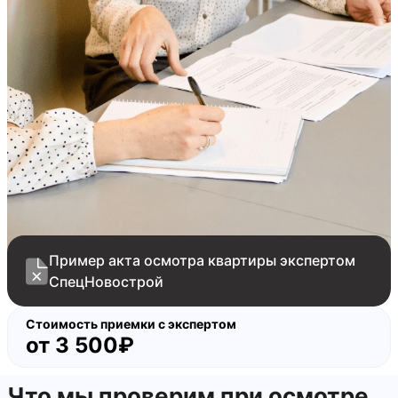
царапины на стеклопакетах
окалины на стеклопакетах
требуется регулировка оконных створок
Пример акта осмотра квартиры экспертом
СпецНовострой
Стоимость приемки с экспертом
от
3 500₽
Что мы проверим при осмотре