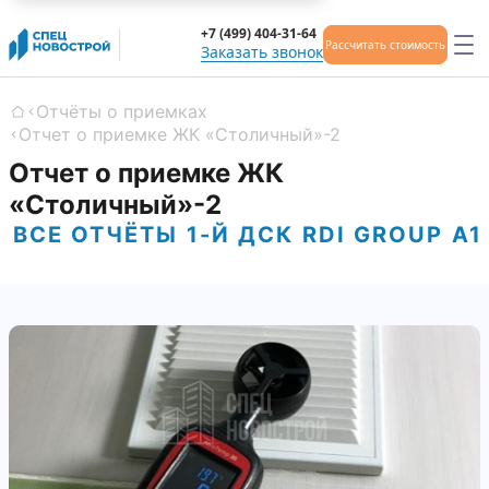
+7 (499) 404-31-64
Рассчитать стоимость
Заказать звонок
Отчёты о приемках
Главная
Отчет о приемке ЖК «Столичный»-2
Отчет о приемке ЖК
«Столичный»-2
ВСЕ ОТЧЁТЫ
1-Й ДСК
RDI GROUP
А1