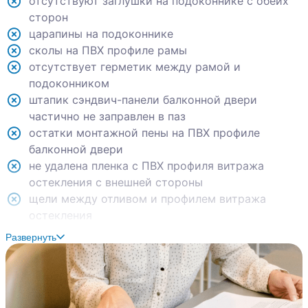
отсутствуют заглушки на подоконнике с обеих
сторон
царапины на подоконнике
сколы на ПВХ профиле рамы
отсутствует герметик между рамой и
подоконником
штапик сэндвич-панели балконной двери
частично не заправлен в паз
остатки монтажной пены на ПВХ профиле
балконной двери
не удалена пленка с ПВХ профиля витража
остекления с внешней стороны
щели между отливом и профилем витража
остекления
отсутствует герметик по краям отлива всех
Развернуть
оконных блоков квартиры
отсутствует тяга в вент. коробе санузла
не закреплена розетка в санузле
уступы между смежными элементами настенной