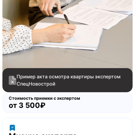
плитки в обоих санузлах
пустоты под настенной плиткой в обоих
санузлах
пустоты под напольной плиткой в санузле
отклонение стены от вертикали 15 мм
Пример акта осмотра квартиры экспертом
СпецНовострой
Стоимость приемки с экспертом
от
3 500₽