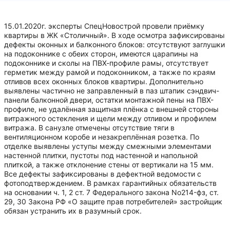
15.01.2020г. эксперты СпецНовострой провели приёмку
квартиры в ЖК «Столичный». В ходе осмотра зафиксированы
дефекты оконных и балконного блоков: отсутствуют заглушки
на подоконнике с обеих сторон, имеются царапины на
подоконнике и сколы на ПВХ-профиле рамы, отсутствует
герметик между рамой и подоконником, а также по краям
отливов всех оконных блоков квартиры. Дополнительно
выявлены частично не заправленный в паз штапик сэндвич-
панели балконной двери, остатки монтажной пены на ПВХ-
профиле, не удалённая защитная плёнка с внешней стороны
витражного остекления и щели между отливом и профилем
витража. В санузле отмечены отсутствие тяги в
вентиляционном коробе и незакреплённая розетка. По
отделке выявлены уступы между смежными элементами
настенной плитки, пустоты под настенной и напольной
плиткой, а также отклонение стены от вертикали на 15 мм.
Все дефекты зафиксированы в дефектной ведомости с
фотоподтверждением. В рамках гарантийных обязательств
на основании ч. 1, 2 ст. 7 Федерального закона No214-фз, ст.
29, 30 Закона РФ «О защите прав потребителей» застройщик
обязан устранить их в разумный срок.