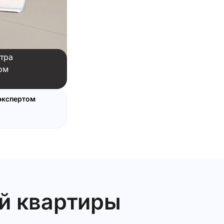
тра
ом
экспертом
й квартиры