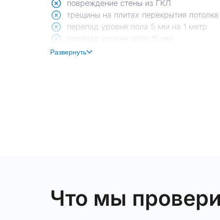
повреждение стены из ГКЛ
трещины на плитах перекрытия потолка
перепад уровня пола 5 мм на 1 метр
перепад уровня пола 15 мм
Развернуть
Что мы провери