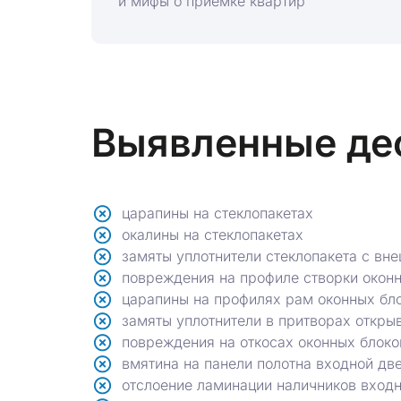
и мифы о приёмке квартир
Выявленные де
царапины на стеклопакетах
окалины на стеклопакетах
замяты уплотнители стеклопакета с вн
повреждения на профиле створки оконн
царапины на профилях рам оконных бл
замяты уплотнители в притворах откр
повреждения на откосах оконных блоко
вмятина на панели полотна входной дв
отслоение ламинации наличников вход