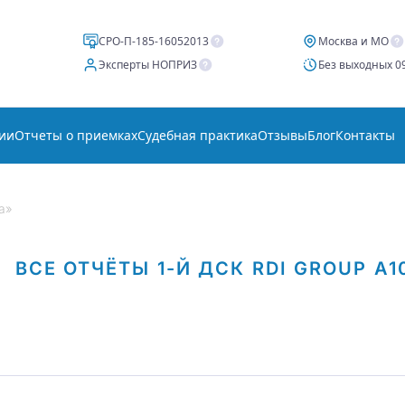
СРО-П-185-16052013
Москва и МО
Эксперты НОПРИЗ
Без выходных 09
ии
Отчеты о приемках
Судебная практика
Отзывы
Блог
Контакты
а»
ВСЕ ОТЧЁТЫ
1-Й ДСК
RDI GROUP
А1