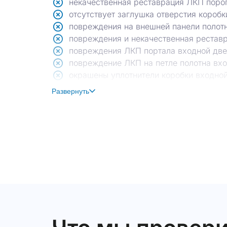
некачественная реставрация ЛКП поро
отсутствует заглушка отверстия короб
повреждения на внешней панели полот
повреждения и некачественная реставр
повреждения ЛКП портала входной дв
повреждение ЛКП на петле полотна вх
окрашены уплотнители коробки входно
на момент осмотра отсутствует тяга в 
Развернуть
коррозия металлических уголков кладк
частично не закреплена противопожарн
трещины на примыкании кладки стены 
отклонение стены от вертикали на 20 м
перепад уровня пола 35 мм