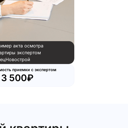
имер акта осмотра
артиры экспертом
ецНовострой
мость приемки с экспертом
т
3 500₽