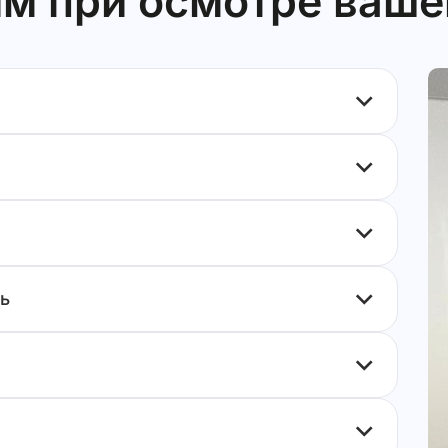
м при осмотре ваше
ь