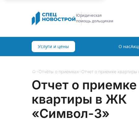
Строительная
экспертиза
Услуги и цены
О нас
Акц
Отчёты о приемках
Отчет о приемке квартиры
Главная
Отчет о приемке
квартиры в ЖК
«Символ-3»