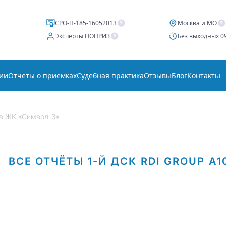
СРО-П-185-16052013
Москва и МО
Эксперты НОПРИЗ
Без выходных 09
ии
Отчеты о приемках
Судебная практика
Отзывы
Блог
Контакты
 в ЖК «Символ-3»
ВСЕ ОТЧЁТЫ
1-Й ДСК
RDI GROUP
А1