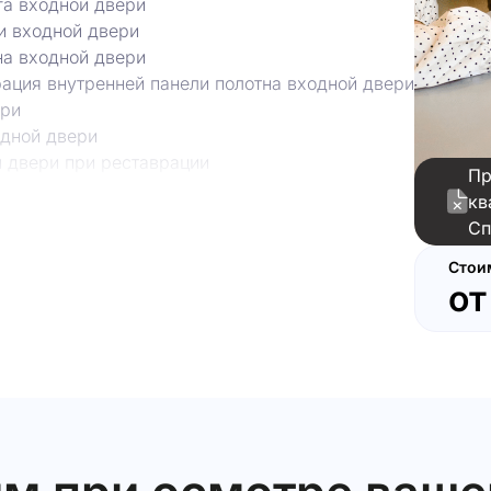
га входной двери
ки входной двери
на входной двери
ация внутренней панели полотна входной двери
ери
одной двери
й двери при реставрации
Пр
вентиляционных каналах
кв
и стен
Сп
ая муфта трубы стояка канализации
и монолита
Стои
о
м