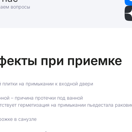
раем вопросы
фекты при приемке
 плитки на примыкании к входной двери
нной – причина протечки под ванной
утствует герметизация на примыкании пьедестала ракови
рожке в санузле