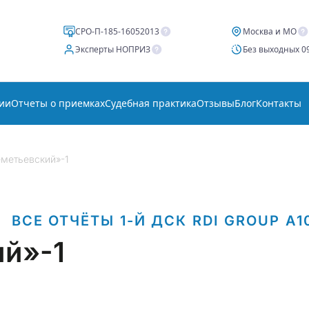
СРО-П-185-16052013
Москва и МО
Эксперты НОПРИЗ
Без выходных 09
ии
Отчеты о приемках
Судебная практика
Отзывы
Блог
Контакты
метьевский»-1
ВСЕ ОТЧЁТЫ
1-Й ДСК
RDI GROUP
А1
й»-1