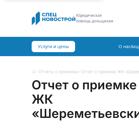
Строительная
экспертиза
Услуги и цены
О нас
Акц
Отчёты о приемках
Отчет о приемке ЖК «Шере
Главная
Отчет о приемке
ЖК
«Шереметьевски