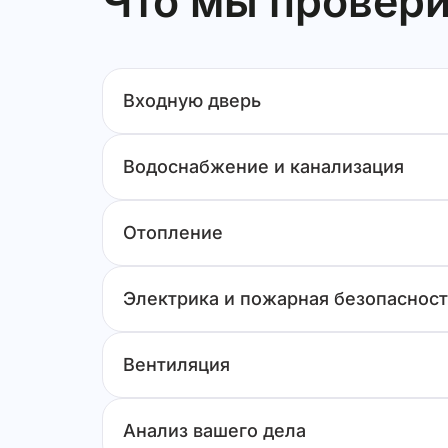
Что мы провери
отклонение межкомнатной двери от вер
отклонение межкомнатной двери от вер
отклонение стены от вертикали на 19 м
«Фаза» и «Земля» перепутаны, отсутст
Входную дверь
Водоснабжение и канализация
Отопление
Электрика и пожарная безопасност
Вентиляция
Анализ вашего дела