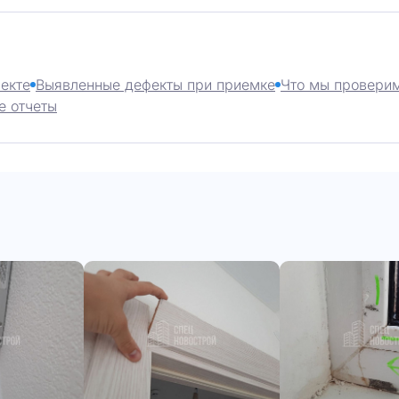
екте
Выявленные дефекты при приемке
Что мы проверим
е отчеты