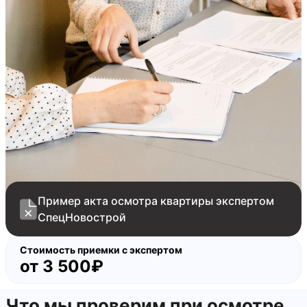
скол на стеклопакетах
окалины на стеклопакетах
царапины на ручке полотна входной двери
царапины на ЛКП полотна входной двери
скол и следы коррозии на ЛКП полотна входной
двери
сколы на ЛКП коробки входной двери
отклонение коробки входной двери от
вертикали на 10 мм
отклонение стены вент. шахты от вертикали на
20 мм
Пример акта осмотра квартиры экспертом
СпецНовострой
Стоимость приемки с экспертом
от
3 500₽
Что мы проверим при осмотре