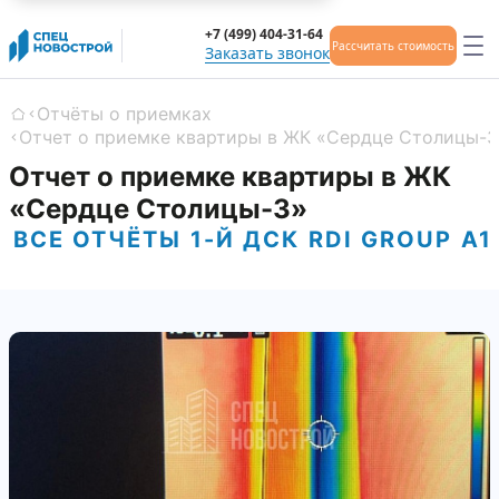
+7 (499) 404-31-64
Рассчитать стоимость
Заказать звонок
Отчёты о приемках
Главная
Отчет о приемке квартиры в ЖК «Сердце Столицы-3
Отчет о приемке квартиры в ЖК
«Сердце Столицы-3»
ВСЕ ОТЧЁТЫ
1-Й ДСК
RDI GROUP
А1