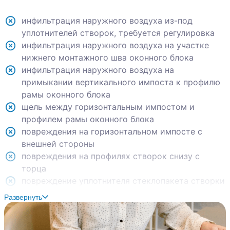
инфильтрация наружного воздуха из-под
уплотнителей створок, требуется регулировка
инфильтрация наружного воздуха на участке
нижнего монтажного шва оконного блока
инфильтрация наружного воздуха на
примыкании вертикального импоста к профилю
рамы оконного блока
щель между горизонтальным импостом и
профилем рамы оконного блока
повреждения на горизонтальном импосте с
внешней стороны
повреждения на профилях створок снизу с
торца
повреждение уплотнителя стеклопакета створки
трещина в штукатурке откоса оконного блока
Развернуть
сколы на профилях створок с внешней стороны
грубые царапины на стеклопакетах