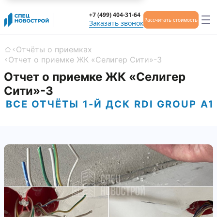
+7 (499) 404-31-64
Рассчитать стоимость
Заказать звонок
Отчёты о приемках
Главная
Отчет о приемке ЖК «Селигер Сити»-3
Отчет о приемке ЖК «Селигер
Сити»-3
ВСЕ ОТЧЁТЫ
1-Й ДСК
RDI GROUP
А1