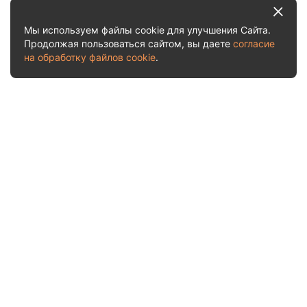
Мы используем файлы cookie для улучшения Сайта.
Продолжая пользоваться сайтом, вы даете
согласие
на обработку файлов cookie
.
Услуги и цены
Рассчитать стоимость
О нас
Акции
Отчеты о приемках
Судебная практика
Отзывы
Блог
Контакты
Заказать обратный звонок