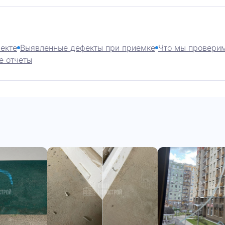
екте
Выявленные дефекты при приемке
Что мы проверим
е отчеты