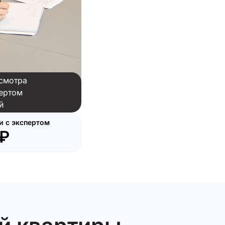
смотра
ертом
й
и с экспертом
0₽