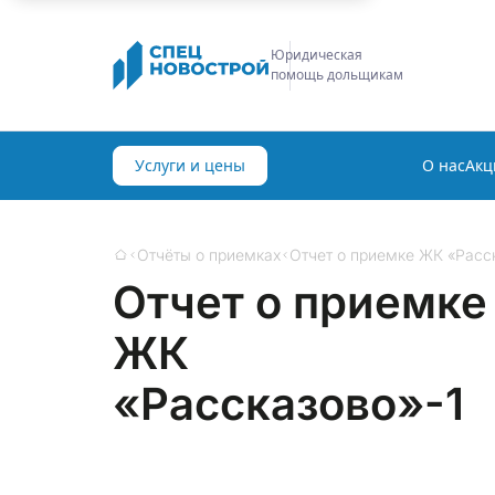
Строительная
экспертиза
Услуги и цены
О нас
Акц
Отчёты о приемках
Отчет о приемке ЖК «Расс
Главная
Отчет о приемке
ЖК
«Рассказово»-1