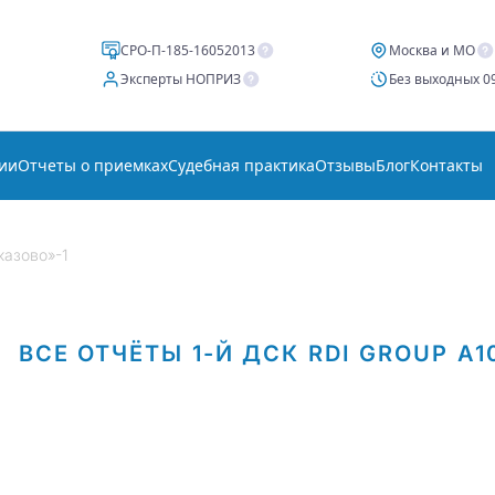
СРО-П-185-16052013
Москва и МО
Эксперты НОПРИЗ
Без выходных 09
ии
Отчеты о приемках
Судебная практика
Отзывы
Блог
Контакты
казово»-1
ВСЕ ОТЧЁТЫ
1-Й ДСК
RDI GROUP
А1