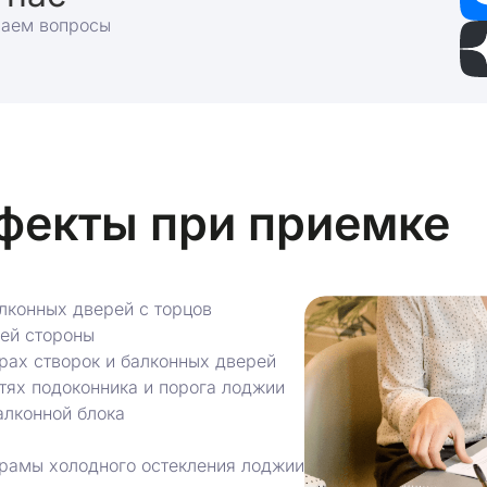
раем вопросы
фекты при приемке
лконных дверей с торцов
ней стороны
орах створок и балконных дверей
тях подоконника и порога лоджии
алконной блока
 рамы холодного остекления лоджии