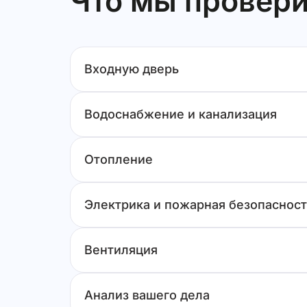
Что мы провери
следы коррозии на корзине кондиционе
отклонение стены санузла от вертикали
вмятины на боковой крышке отопительн
Входную дверь
Водоснабжение и канализация
Отопление
Электрика и пожарная безопасност
Вентиляция
Анализ вашего дела