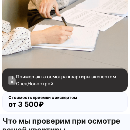
царапины на водоотливах и внешних откосах
оконных блоков
повреждения кожухов отопительных приборов
механические повреждения и следы коррозии
на полотне входной двери
механические повреждения на коробке входной
двери
наплывы строительного раствора на плите
перекрытия основания пола
Пример акта осмотра квартиры экспертом
СпецНовострой
Стоимость приемки с экспертом
от
3 500₽
Что мы проверим при осмотре
вашей квартиры