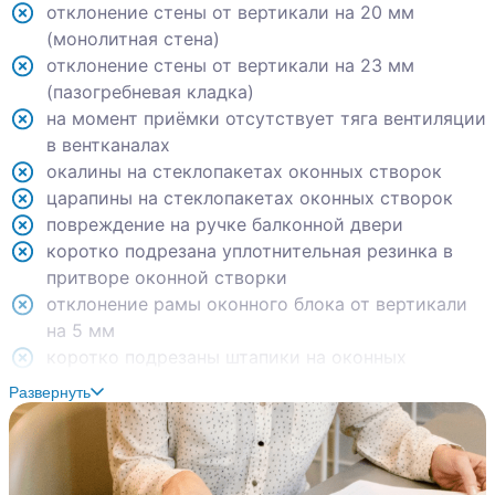
отклонение стены от вертикали на 20 мм
(монолитная стена)
отклонение стены от вертикали на 23 мм
(пазогребневая кладка)
на момент приёмки отсутствует тяга вентиляции
в вентканалах
окалины на стеклопакетах оконных створок
царапины на стеклопакетах оконных створок
повреждение на ручке балконной двери
коротко подрезана уплотнительная резинка в
притворе оконной створки
отклонение рамы оконного блока от вертикали
на 5 мм
коротко подрезаны штапики на оконных
створках (зазоры между смежными элементами)
Развернуть
отступы между смежными штапиками оконных
створок
зазор между горизонтальным импостом и
профилем рамы оконного блока