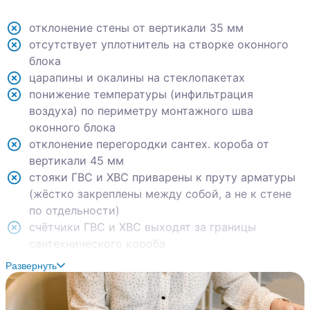
отклонение стены от вертикали 35 мм
отсутствует уплотнитель на створке оконного
блока
царапины и окалины на стеклопакетах
понижение температуры (инфильтрация
воздуха) по периметру монтажного шва
оконного блока
отклонение перегородки сантех. короба от
вертикали 45 мм
стояки ГВС и ХВС приварены к пруту арматуры
(жёстко закреплены между собой, а не к стене
по отдельности)
счётчики ГВС и ХВС выходят за границы
сантехнического короба
не удалены опорные колодки из монтажного шва
Развернуть
витражного остекления
отсутствует водоотлив на оконный блок