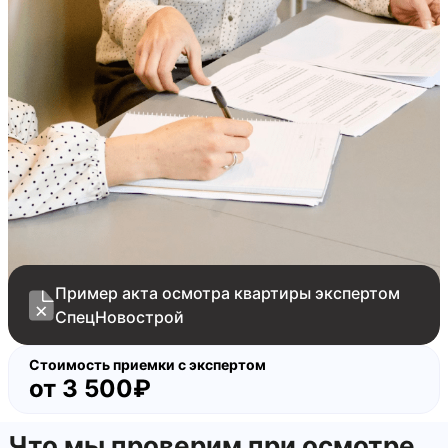
частично отсутствует заполнение
деформационного шва межквартирной
перегородки
отсутствуют торцевые заглушки на подоконную
доску
царапины на сендвич-панели балконной двери
отсутствуют декоративные накладки на петли
балконной двери
отсутствуют фильтры грубой очистки воды на
счётчики ГВС/ХВС
Пример акта осмотра квартиры экспертом
СпецНовострой
Стоимость приемки с экспертом
от
3 500₽
Что мы проверим при осмотре