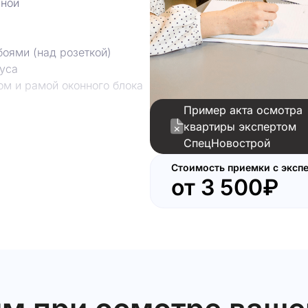
нной
боями (над розеткой)
уса
м и рамой оконного блока
Пример акта осмотра
и профилем оконного блока
квартиры экспертом
х створках
СпецНовострой
к примыканию фасада
нного блока
Стоимость приемки с эксп
от
3 500₽