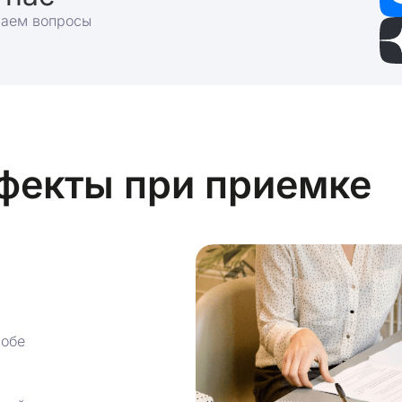
раем вопросы
фекты при приемке
робе