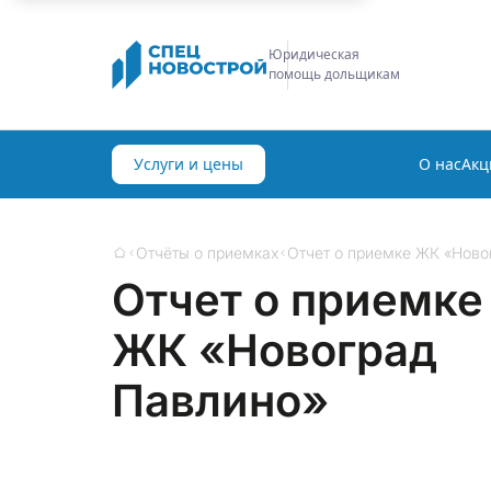
Строительная
экспертиза
Услуги и цены
О нас
Акц
Отчёты о приемках
Отчет о приемке ЖК «Ново
Главная
Отчет о приемке
ЖК «Новоград
Павлино»