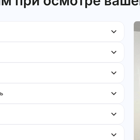
м при осмотре ваше
ь