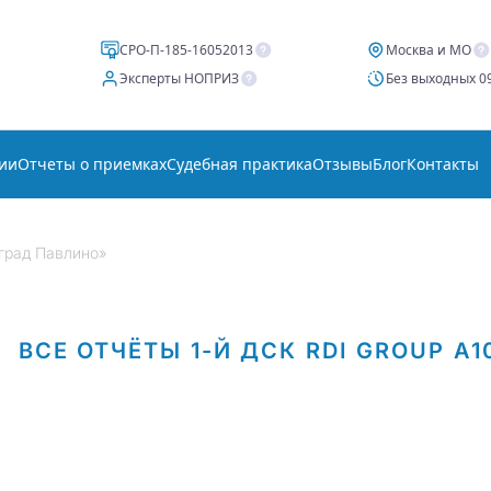
СРО-П-185-16052013
Москва и МО
Эксперты НОПРИЗ
Без выходных 09
ии
Отчеты о приемках
Судебная практика
Отзывы
Блог
Контакты
град Павлино»
ВСЕ ОТЧЁТЫ
1-Й ДСК
RDI GROUP
А1