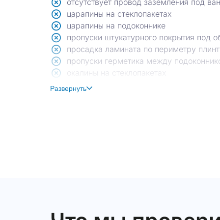
отсутствует провод заземления под ва
царапины на стеклопакетах
царапины на подоконнике
пропуски штукатурного покрытия под о
просадка ламината по периметру плинт
пропуски герметика между подоконнико
окалины на стеклопакетах
щели между горизонтальным импостом 
Развернуть
отсутствуют накладки петель на оконны
отсутствует герметизация водоотлива 
коротко подрезаны внешние откосы око
отсутствует напряжение в розетке