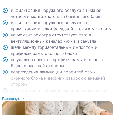
инфильтрация наружного воздуха в нижней
четверти монтажного шва балконного блока
инфильтрация наружного воздуха на
примыкании кладки фасадной стены к монолиту
на момент осмотра отсутствует тяга в
вентиляционных каналах кухни и санузла
щели между горизонтальным импостом и
профилем рамы оконного блока
не удалена пленка с профиля рамы оконного
блока с внешней стороны
повреждения ламинации профилей рамы
оконного блока и верхних створок с внешней
стороны
остатки стиза на балконном и оконном блоках
отсутствуют накладки дренажных отверстий
Развернуть
балконного блока
повреждения на профиле балконного блока с