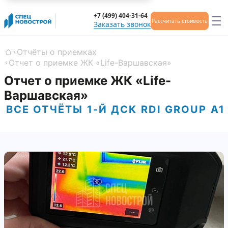
+7 (499) 404-31-64
Рассчитать стоимость
Заказать звонок
Отчёты о приемках
Главная
Отчет о приемке ЖК «Life-Варшавская»
Отчет о приемке ЖК «Life-
Варшавская»
ВСЕ ОТЧЁТЫ
1-Й ДСК
RDI GROUP
А1