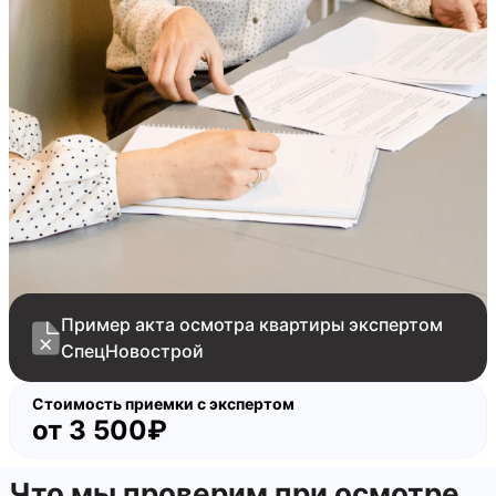
отсутствует заземление на розетках
отсутствует унитаз в ванной комнате
сколы на полотне межкомнатной двери
сколы на наличниках межкомнатных дверей
отсутствует тяга вентиляции
Пример акта осмотра квартиры экспертом
СпецНовострой
Стоимость приемки с экспертом
от
3 500₽
Что мы проверим при осмотре