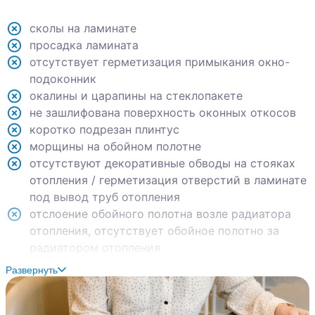
сколы на ламинате
просадка ламината
отсутствует герметизация примыкания окно-
подоконник
окалины и царапины на стеклопакете
не зашлифована поверхность оконных откосов
коротко подрезан плинтус
морщины на обойном полотне
отсутствуют декоративные обводы на стояках
отопления / герметизация отверстий в ламинате
под вывод труб отопления
отслоение обойного полотна возле радиатора
отопления, отсутствует обойное полотно за
радиатором отопления
вмятины и сколы на кожухе радиатора
Развернуть
отопления
читаемые стыки обойного полотна