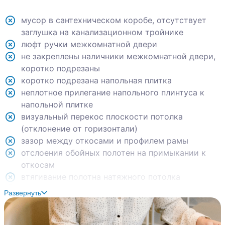
мусор в сантехническом коробе, отсутствует
заглушка на канализационном тройнике
люфт ручки межкомнатной двери
не закреплены наличники межкомнатной двери,
коротко подрезаны
коротко подрезана напольная плитка
неплотное прилегание напольного плинтуса к
напольной плитке
визуальный перекос плоскости потолка
(отклонение от горизонтали)
зазор между откосами и профилем рамы
отслоения обойных полотен на примыкании к
откосам
втягивание полотна натяжного потолка
загрязнения на полотне натяжного потолка
Развернуть
царапины на ламинате
отклонение стены от вертикали на 20 мм