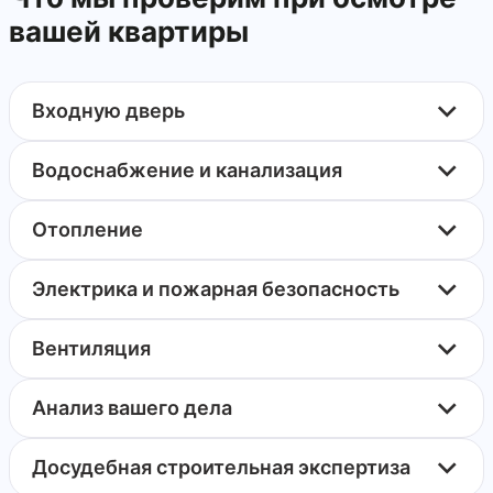
не отшлифована поверхность откосов перед
вашей квартиры
покраской
просадка ламината
механические повреждения на ПВХ профиле
Входную дверь
рамы оконного блока
Водоснабжение и канализация
Отопление
Электрика и пожарная безопасность
Вентиляция
Анализ вашего дела
Досудебная строительная экспертиза