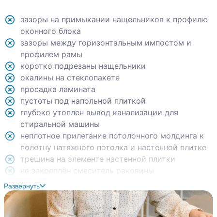
зазоры на примыкании нащельников к профилю
оконного блока
зазоры между горизонтальным импостом и
профилем рамы
коротко подрезаны нащельники
окалины на стеклопакете
просадка ламината
пустоты под напольной плиткой
глубоко утоплен вывод канализации для
стиральной машины
неплотное прилегание потолочного молдинга к
полотну натяжного потолка и настенной плитке
трещина на элементе настенной плитки
не закреплён смеситель раковины
сколы на ламинации дверного короба
Развернуть
межкомнатной двери
читаемые стыки между обойными полотнами