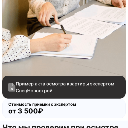
скол на ПВХ профиле оконного блока с внешней
стороны
коротко подрезан ламинат
нащельник не заправлен в паз
царапины на лкп дверного короба входной
двери
читаемые стыки между обойными полотнами
не закреплены наличники межкомнатной двери
Пример акта осмотра квартиры экспертом
СпецНовострой
Стоимость приемки с экспертом
от
3 500₽
Что мы проверим при осмотре