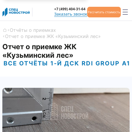
+7 (499) 404-31-64
Рассчитать стоимость
Заказать звонок
Отчёты о приемках
Главная
Отчет о приемке ЖК «Кузьминский лес»
Отчет о приемке ЖК
«Кузьминский лес»
ВСЕ ОТЧЁТЫ
1-Й ДСК
RDI GROUP
А1