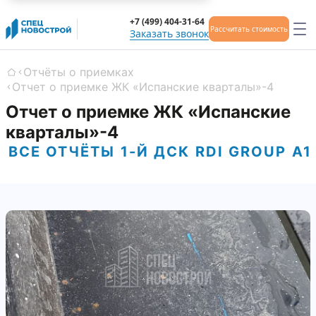
+7 (499) 404-31-64
Рассчитать стоимость
Заказать звонок
Отчёты о приемках
Главная
Отчет о приемке ЖК «Испанские кварталы»-4
Отчет о приемке ЖК «Испанские
кварталы»-4
ВСЕ ОТЧЁТЫ
1-Й ДСК
RDI GROUP
А1