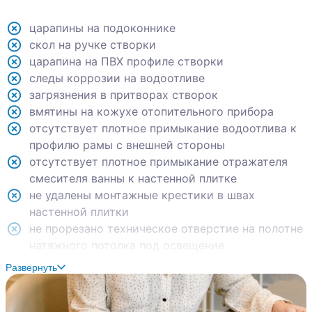
царапины на подоконнике
скол на ручке створки
царапина на ПВХ профиле створки
следы коррозии на водоотливе
загрязнения в притворах створок
вмятины на кожухе отопительного прибора
отсутствует плотное примыкание водоотлива к
профилю рамы с внешней стороны
отсутствует плотное примыкание отражателя
смесителя ванны к настенной плитке
не удалены монтажные крестики в швах
настенной плитки
не прорезано техническое отверстие на полотне
натяжного потолка под освещение
пустоты под настенной плиткой
Развернуть
некачественно выполнен стык декоративных
уголков и настенной плитки над раковиной