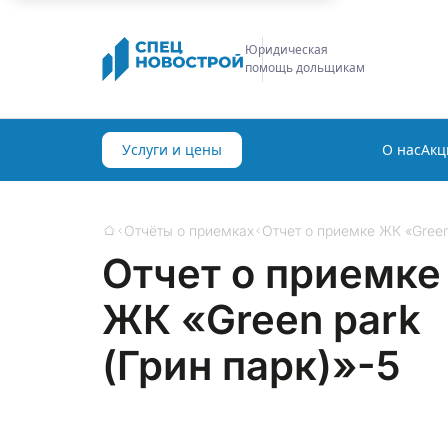
Строительная
экспертиза
Услуги и цены
О нас
Акц
Отчёты о приемках
Отчет о приемке ЖК «Green
Главная
Отчет о приемке
ЖК «Green park
(Грин парк)»-5