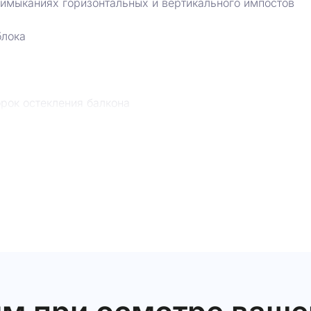
имыканиях горизонтальных и вертикального импостов
блока
орок остекления балкона
остекления балкона
их створок остекления балкона
остиной
е
рдеробной
стукивании напольной плитки санузла
а входной двери
ри
роба входной двери
ка санузла
м