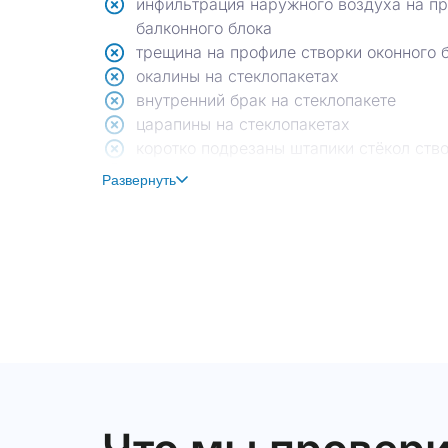
инфильтрация наружного воздуха на пр
балконного блока
трещина на профиле створки оконного 
окалины на стеклопакетах
внутренний брак на стеклопакете
царапины на стеклопакетах
коротко подрезаны штапики стёкол ств
царапины на штапиках стёкол створок 
Развернуть
замяты уплотнители в притворах верхн
не срабатывает УЗО в розетках кухни-г
механические повреждения на ламинат
скол на элементе напольной плитки га
изменение характера звучания при про
протечка на сифоне раковины санузла
повреждение доборного элемента блок
царапины на ЛКП полотна входной две
отсутствует противопожарная лента ко
не закреплены наличники дверного бло
отклонение стены от вертикали на 13 м