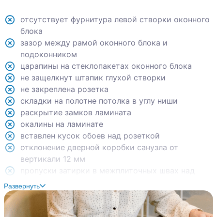
отсутствует фурнитура левой створки оконного
блока
зазор между рамой оконного блока и
подоконником
царапины на стеклопакетах оконного блока
не защелкнут штапик глухой створки
не закреплена розетка
складки на полотне потолка в углу ниши
раскрытие замков ламината
окалины на ламинате
вставлен кусок обоев над розеткой
отклонение дверной коробки санузла от
вертикали 12 мм
пропуски затирки в межплиточных швах над
ванной
Развернуть
мусор в сантехкоробе
коротко подрезаны штапики глухих створок