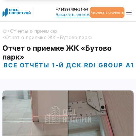
+7 (499) 404-31-64
Рассчитать стоимость
Заказать звонок
Отчёты о приемках
Главная
Отчет о приемке ЖК «Бутово парк»
Отчет о приемке ЖК «Бутово
парк»
ВСЕ ОТЧЁТЫ
1-Й ДСК
RDI GROUP
А1