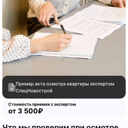
блока холодного остекления
строительный мусор на балконе
Пример акта осмотра квартиры экспертом
СпецНовострой
Стоимость приемки с экспертом
от
3 500₽
Что мы проверим при осмотре