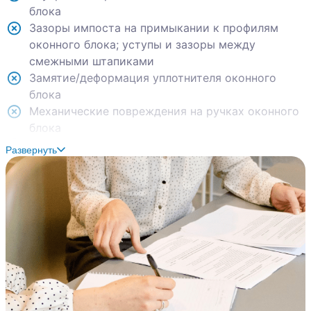
блока
Зазоры импоста на примыкании к профилям
оконного блока; уступы и зазоры между
смежными штапиками
Замятие/деформация уплотнителя оконного
блока
Механические повреждения на ручках оконного
блока
Регулировка балконной двери
Развернуть
Замятие/деформация уплотнителя балконного
блока
Отсутствие капельников
Механические повреждения на профилях
витражного остекления
Не подрезан/коротко подрезан уплотнитель
витражного остекления
Деформация профиля витражного остекления
Замяты ламели отопительного прибора