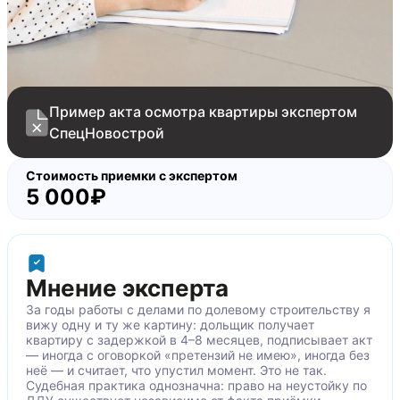
Пропуски затирки в швах напольной плитки
Зазоры плинтусов на примыкании к напольным
покрытиям/стенам
Механические повреждения на обойных
полотнах
Поверхность стен не подготовлена перед
Пример акта осмотра квартиры экспертом
поклейкой обоев
СпецНовострой
Складки/заломы на поверхности обойных
полотен
Стоимость приемки с экспертом
5 000₽
Читаемые стыки на обойных полотнах
Мусор под обойными полотнами
Зазоры выключателей света/розеток на
примыкании к стенам
Не закреплена кнопка унитаза
Мнение эксперта
Не закреплена декоративная накладка замка
За годы работы с делами по долевому строительству я
входной двери
вижу одну и ту же картину: дольщик получает
квартиру с задержкой в 4–8 месяцев, подписывает акт
Уступы между смежными наличниками
— иногда с оговоркой «претензий не имею», иногда без
межкомнатной двери
неё — и считает, что упустил момент. Это не так.
Механические повреждения на межкомнатных
Судебная практика однозначна: право на неустойку по