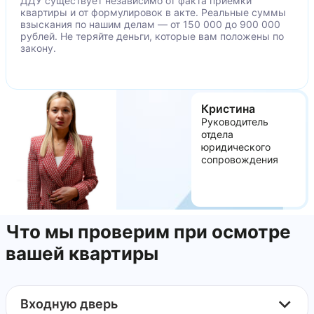
ДДУ существует независимо от факта приёмки
дверях
квартиры и от формулировок в акте. Реальные суммы
Отсутствие декоративных накладок на петлях
взыскания по нашим делам — от 150 000 до 900 000
рублей. Не теряйте деньги, которые вам положены по
оконных блоков
закону.
Кристина
Руководитель
отдела
юридического
сопровождения
Что мы проверим при осмотре
вашей квартиры
Входную дверь