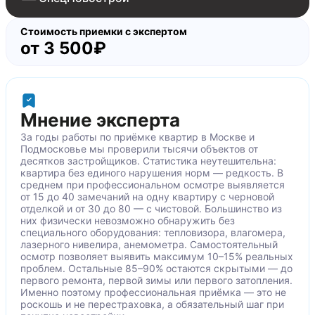
зазоры в местах примыкания напольных
плинтусов к поверхности стены
Стоимость приемки с экспертом
от
окалины на напольной плитке у балконного
3 500₽
блока
отслоение штукатурно-шпаклевочного слоя,
трещины под обойными полотнами
складки, заломы на обойном полотне
Мнение эксперта
отслоение обойного полотна
За годы работы по приёмке квартир в Москве и
трещина, отслоение штукатурно-шпаклевочного
Подмосковье мы проверили тысячи объектов от
десятков застройщиков. Статистика неутешительна:
слоя на поверхности стены
квартира без единого нарушения норм — редкость. В
не закреплён люк ревизии в постирочной
среднем при профессиональном осмотре выявляется
механические повреждения на коробе
от 15 до 40 замечаний на одну квартиру с черновой
отделкой и от 30 до 80 — с чистовой. Большинство из
межкомнатных дверей
них физически невозможно обнаружить без
царапина на полотне межкомнатной двери
специального оборудования: тепловизора, влагомера,
лазерного нивелира, анемометра. Самостоятельный
уступы и зазоры между наличниками
осмотр позволяет выявить максимум 10–15% реальных
зазоры в местах примыкания короба к
проблем. Остальные 85–90% остаются скрытыми — до
первого ремонта, первой зимы или первого затопления.
напольным покрытиям
Именно поэтому профессиональная приёмка — это не
механические повреждения, трещина на
роскошь и не перестраховка, а обязательный шаг при