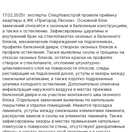
17.02.2025г. эксперты СпецНовострой провели приёмку
квартиры в ЖК «Пригород Лесное». Основной блок
замечаний относится к оконным и балконным конструкциям,
а также к остеклению. Зафиксированы царапины и
внутренний брак на стеклопакетах оконных и балконного
блоков, механические повреждения на подоконниках,
профилях балконной двери, створках оконных блоков и
профиле остекления. Также выявлены сколы и трещины на
откосах оконных блоков, остатки краски на профилях
створок и стеклопакете, отслоение штукатурно-
шпаклевочного слоя на поверхности откосов, следы
реставрации на подоконной доске, уступы и зазоры между
смежными штапиками, а также коротко подрезанные
штапики холодного остекления. Дополнительно отмечена
инфильтрация наружного воздуха в местах прижима
балконной двери и на участках монтажного шва оконного
блока. Отдельные замечания выявлены по напольным
покрытиям и отделке помещений. Имеются просадка
ламината, уступы между смежными элементами ламината,
раскрытие замков и сколы на элементах ламината. Также
зафиксированы зазоры в местах примыкания напольных
плинтусов к поверхности стены, отсутствуют декоративные
обводы в местах прохода труб отопления и в местах