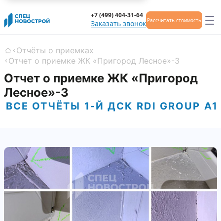
+7 (499) 404-31-64
Рассчитать стоимость
Заказать звонок
Отчёты о приемках
Главная
Отчет о приемке ЖК «Пригород Лесное»-3
Отчет о приемке ЖК «Пригород
Лесное»-3
ВСЕ ОТЧЁТЫ
1-Й ДСК
RDI GROUP
А1