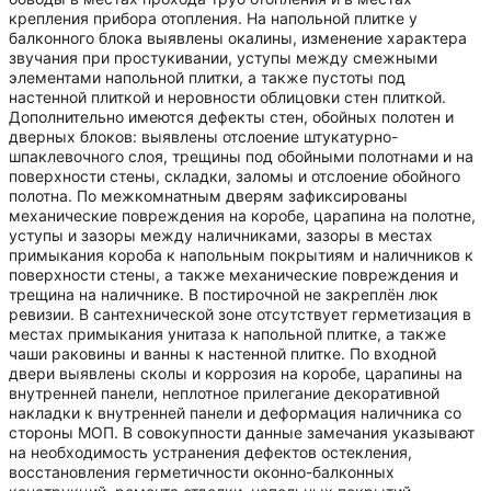
крепления прибора отопления. На напольной плитке у
балконного блока выявлены окалины, изменение характера
звучания при простукивании, уступы между смежными
элементами напольной плитки, а также пустоты под
настенной плиткой и неровности облицовки стен плиткой.
Дополнительно имеются дефекты стен, обойных полотен и
дверных блоков: выявлены отслоение штукатурно-
шпаклевочного слоя, трещины под обойными полотнами и на
поверхности стены, складки, заломы и отслоение обойного
полотна. По межкомнатным дверям зафиксированы
механические повреждения на коробе, царапина на полотне,
уступы и зазоры между наличниками, зазоры в местах
примыкания короба к напольным покрытиям и наличников к
поверхности стены, а также механические повреждения и
трещина на наличнике. В постирочной не закреплён люк
ревизии. В сантехнической зоне отсутствует герметизация в
местах примыкания унитаза к напольной плитке, а также
чаши раковины и ванны к настенной плитке. По входной
двери выявлены сколы и коррозия на коробе, царапины на
внутренней панели, неплотное прилегание декоративной
накладки к внутренней панели и деформация наличника со
стороны МОП. В совокупности данные замечания указывают
на необходимость устранения дефектов остекления,
восстановления герметичности оконно-балконных