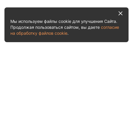
Мы используем файлы cookie для улучшения Сайта.
Продолжая пользоваться сайтом, вы даете
согласие
на обработку файлов cookie
.
Услуги и цены
Рассчитать стоимость
О нас
Акции
Отчеты о приемках
Судебная практика
Отзывы
Блог
Контакты
Заказать обратный звонок