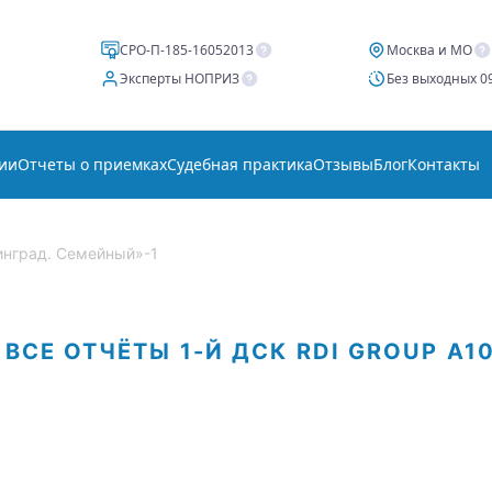
СРО-П-185-16052013
Москва и МО
Эксперты НОПРИЗ
Без выходных 09
ии
Отчеты о приемках
Судебная практика
Отзывы
Блог
Контакты
инград. Семейный»-1
ВСЕ ОТЧЁТЫ
1-Й ДСК
RDI GROUP
А1