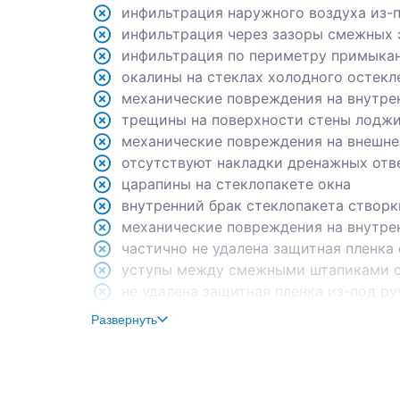
инфильтрация наружного воздуха из-
инфильтрация через зазоры смежных 
инфильтрация по периметру примыкан
окалины на стеклах холодного остекл
механические повреждения на внутре
трещины на поверхности стены лодж
механические повреждения на внешне
отсутствуют накладки дренажных отв
царапины на стеклопакете окна
внутренний брак стеклопакета створк
механические повреждения на внутре
частично не удалена защитная пленка 
уступы между смежными штапиками с
не удалена защитная пленка из-под ру
отшелушивание краски с труб отопле
Развернуть
механические повреждения на корпус
уступы между смежными элементами 
загрязнение элементов ламината стр
уступы между смежными элементами н