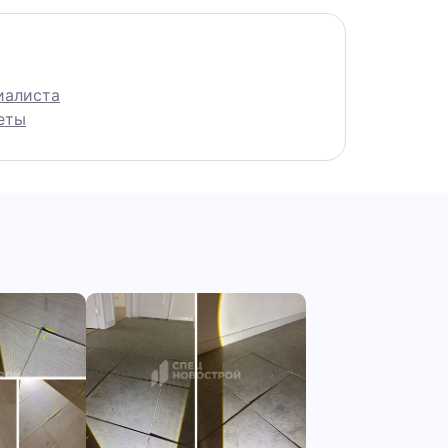
иалиста
еты