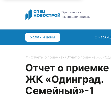
Строительная
экспертиза
Услуги и цены
О нас
Акц
Отчёты о приемках
Отчет о приемке ЖК «Од
Главная
Отчет о приемке
ЖК «Одинград.
Семейный»-1