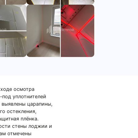
 ходе осмотра
-под уплотнителей
е выявлены царапины,
го остекления,
ащитная плёнка.
ости стены лоджии и
рам отмечены