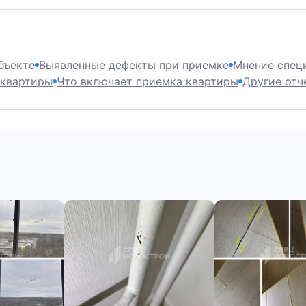
бъекте
Выявленные дефекты при приемке
Мнение спец
 квартиры
Что включает приемка квартиры
Другие отч