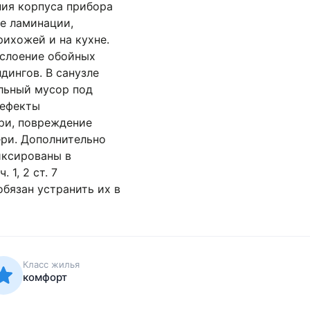
ния корпуса прибора
е ламинации,
ихожей и на кухне.
тслоение обойных
дингов. В санузле
ельный мусор под
дефекты
ри, повреждение
ери. Дополнительно
иксированы в
1, 2 ст. 7
обязан устранить их в
Класс жилья
комфорт