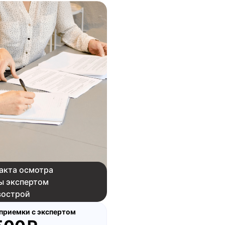
акта осмотра
ы экспертом
вострой
приемки с экспертом