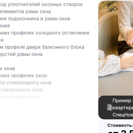
под уплотнителей оконных створок
элементов рамы окна
ия подоконника и рамы окна
ения
нних профилях холодного остекления
ии
м профиле двери балконного блока
ерстий рамы окна
и окна
нних профилях окон
со стеклопакета окна
теклопакета окна
чек створок окон
Пример 
ния, неравномерное окрашивание
квартир
е прибора отопления
СпецНо
ламината, отслоение ламинации
оительными составами
Стоимость 
апольной плитки в прихожей и на кухне