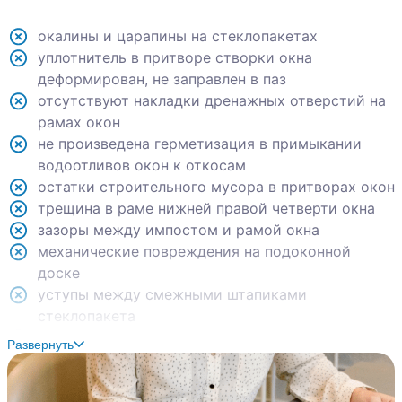
окалины и царапины на стеклопакетах
уплотнитель в притворе створки окна
деформирован, не заправлен в паз
отсутствуют накладки дренажных отверстий на
рамах окон
не произведена герметизация в примыкании
водоотливов окон к откосам
остатки строительного мусора в притворах окон
трещина в раме нижней правой четверти окна
зазоры между импостом и рамой окна
механические повреждения на подоконной
доске
уступы между смежными штапиками
стеклопакета
отсутствует заглушка верхней петли створки
Развернуть
окна
механические повреждения на внутренних