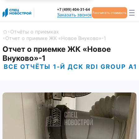
+7 (499) 404-31-64
Рассчитать стоимость
Заказать звонок
Отчёты о приемках
Главная
Отчет о приемке ЖК «Новое Внуково»-1
Отчет о приемке ЖК «Новое
Внуково»-1
ВСЕ ОТЧЁТЫ
1-Й ДСК
RDI GROUP
А1