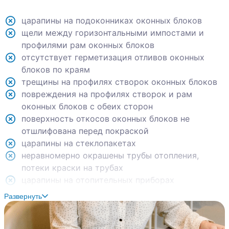
царапины на подоконниках оконных блоков
щели между горизонтальными импостами и
профилями рам оконных блоков
отсутствует герметизация отливов оконных
блоков по краям
трещины на профилях створок оконных блоков
повреждения на профилях створок и рам
оконных блоков с обеих сторон
поверхность откосов оконных блоков не
отшлифована перед покраской
царапины на стеклопакетах
неравномерно окрашены трубы отопления,
потеки краски на трубах
царапины на отопительных приборах
неплотное прилегание рамок розеток и
Развернуть
выключателей света к стенам
отсутствует схема в щитке электричества