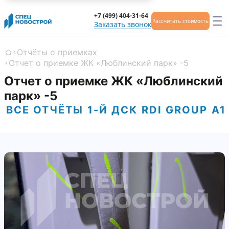
+7 (499) 404-31-64
Рассчитать стоимость
Заказать звонок
Отчёты о приемках
Главная
Отчет о приемке ЖК «Люблинский парк» -5
Отчет о приемке ЖК «Люблинский
парк» -5
ВСЕ ОТЧЁТЫ
1-Й ДСК
RDI GROUP
А1