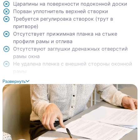
Царапины на поверхности подоконной доски
Порван уплотнитель верхней створки
Требуется регулировка створок (трут в
притворе)
Отсутствует прижимная планка на стыке
профиля рамы и отлива
Отсутствуют заглушки дренажных отверстий
рамы окна
Не удалена пленка с внешней стороны оконной
рамы
Отсутствуют заглушки анкерных креплений
Развернуть
оконной рамы в притворе
Отсутствуют заглушки анкерных креплений
оконной рамы в притворе
Сколы горизонтального импоста в притворе
рамы
Заметны крепления кожуха отопительного
прибора
Сколы краски, следы коррозии на пластинах