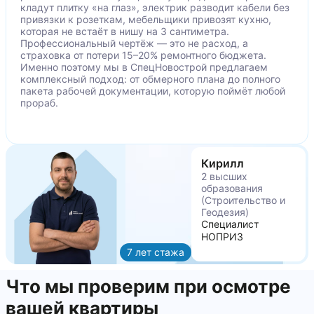
Скол краски на пороге короба входной двери
кладут плитку «на глаз», электрик разводит кабели без
Коротко подрезаны дверной добор в районе
привязки к розеткам, мебельщики привозят кухню,
которая не встаёт в нишу на 3 сантиметра.
поверхности ламината
Профессиональный чертёж — это не расход, а
Зазор между смежными элементами добора
страховка от потери 15–20% ремонтного бюджета.
Именно поэтому мы в СпецНовострой предлагаем
входной двери
комплексный подход: от обмерного плана до полного
Порван уплотнитель полотна входной двери с
пакета рабочей документации, которую поймёт любой
прораб.
торца
Требуется регулировка ночной защелки полотна
входной двери
Требуется регулировка ручки полотна входной
Кирилл
двери
2 высших
Царапины на поверхности глазка входной двери
образования
(Строительство и
Трещины затирки межплиточных швов стен
Геодезия)
Неравномерное наполнение затиркой швов
Специалист
НОПРИЗ
настенной плитки
7 лет стажа
Неравномерное наполнение затиркой швов
напольной плитки
Что мы проверим при осмотре
Изменение характера звучания напольной
вашей квартиры
плитки на пороге двери