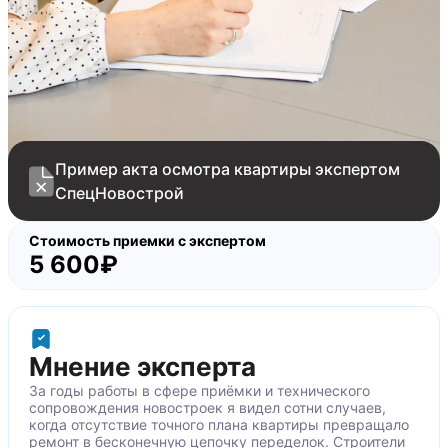
отопительного прибора
Отсутствуют обойные полотна за отопительным
прибором
Основание стен не подготовлено перед
поклейкой обойных полотен
Механические повреждения обойных полотен
Уступы между смежными элементами ламината
Пример акта осмотра квартиры экспертом
Коротко подрезан дверной короб в районе
СпецНовострой
поверхности ламината
Коротко подрезан дверной наличник в районе
Стоимость приемки с экспертом
5 600₽
поверхности ламината
Скол ламинации дверного короба
Сколы на дверном наличнике
Царапина на полотне межкомнатной двери
Зазоры между смежными элементами наличника
Мнение эксперта
двери
За годы работы в сфере приёмки и технического
Зазоры в неподвижных частях дверного короба
сопровождения новостроек я видел сотни случаев,
когда отсутствие точного плана квартиры превращало
в углу
ремонт в бесконечную цепочку переделок. Строители