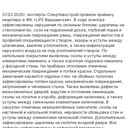
07.02.2025г. эксперты СпецНовострой провели приёмку
квартиры в ЖК «LIFE Варшавская». В ходе осмотра
зафиксированы нарушения по оконным блокам: царапины на
стеклопакетах, скол на подоконной доске, глубокий порез и
механические повреждения рамы, повреждения импостов и
профилей открывающихся створок, зазоры и уступы между
штапиками, замятие уплотнителя, а также инфильтрация
наружного воздуха из-под уплотнителей створок. По
напольным покрытиям выявлены сколы и уступы между
элементами ламината, а также короткая подрезка ламината
у фасадной стены. На приборах отопления отмечены
механические повреждения и потёки краски. Отдельные
замечания касаются отделки стен: на обойных полотнах
зафиксированы потёки краски, механические повреждения,
загрязнения и читаемые стыки. Также выявлены дефекты
межкомнатных дверей: вздутие и отслоение ламинации,
сколы на полотне и коробе, деформация наличника, а также
уступы между смежными элементами наличников. В
санузлах отмечены незакреплённые смесители, сколы на
настенной и напольной плитке, неровности облицовки стен и
уступы между элементами напольной плитки. Дополнительно
зафиксированы царапины на полотне входной двери. Все
дефекты зафиксированы в дефектной ведомости с