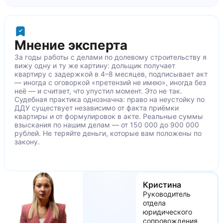
не закреплены смесители в санузлах
скол на элементе настенной плитки
неровности облицовки стен плиткой
скол на элементе напольной плитки
Мнение эксперта
уступы между смежными элементами напольной
За годы работы с делами по долевому строительству я
плитки
вижу одну и ту же картину: дольщик получает
квартиру с задержкой в 4–8 месяцев, подписывает акт
царапины на полотне входной двери
— иногда с оговоркой «претензий не имею», иногда без
неё — и считает, что упустил момент. Это не так.
Судебная практика однозначна: право на неустойку по
ДДУ существует независимо от факта приёмки
квартиры и от формулировок в акте. Реальные суммы
взыскания по нашим делам — от 150 000 до 900 000
рублей. Не теряйте деньги, которые вам положены по
закону.
Кристина
Руководитель
отдела
юридического
сопровождения