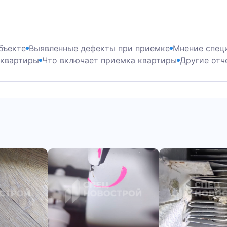
екте
Выявленные дефекты при приемке
Мнение специал
вартиры
Что включает приемка квартиры
Другие отчеты