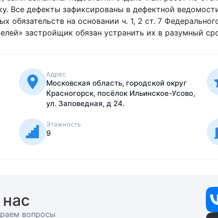
ованы в дефектной ведомости с фотоподтверждением. В 
дерального закона No214-фз, ст. 29, 30 Закона РФ «О защ
ь их в разумный срок.
Адрес
Московская область, городской округ
Красногорск, посёлок Ильинское-Усово,
ул. Заповедная, д 24.
Этажность
9
 нас
раем вопросы