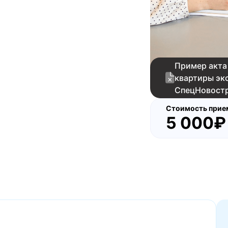
Пример акта о
квартиры эксп
СпецНовостро
на
Стоимость приемки
5 000₽
и
о потолка
пления