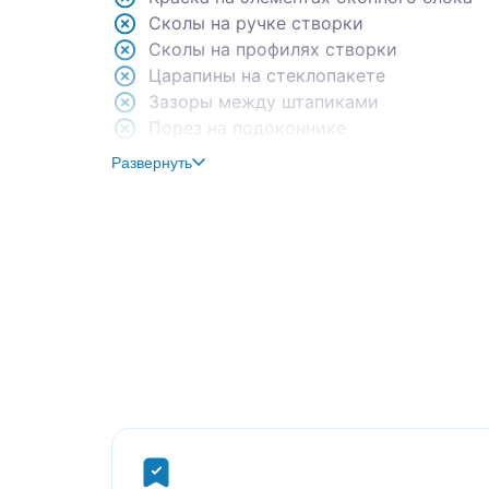
Сколы на ручке створки
Сколы на профилях створки
Царапины на стеклопакете
Зазоры между штапиками
Порез на подоконнике
Мусор в притворе створки
Развернуть
Замятие кромки напольного плинтуса
Потеки краски на обоях
Поверхность под обоями не отшлифова
Складки на обойных полотнах
Втягивание полотна натяжного потолка
Порез на подоконнике
Строительный раствор на ручке створк
Вклейка обойного полотна
Краска на полотне и молдинге натяжног
Читаемый стык обойных полотен
Неравномерное окрашивание труб ото