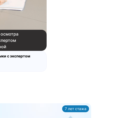
смотра
ертом
й
 с экспертом
7 лет стажа