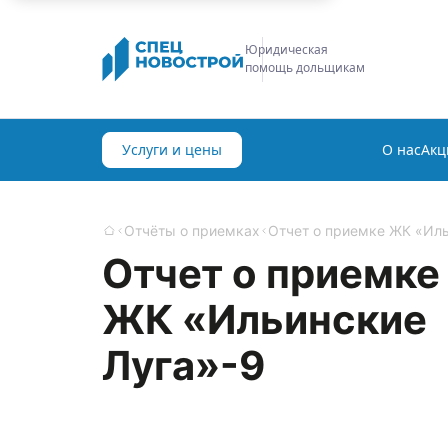
Строительная
экспертиза
Услуги и цены
О нас
Акц
Отчёты о приемках
Отчет о приемке ЖК «Ильи
Главная
Отчет о приемке
ЖК «Ильинские
Луга»-9