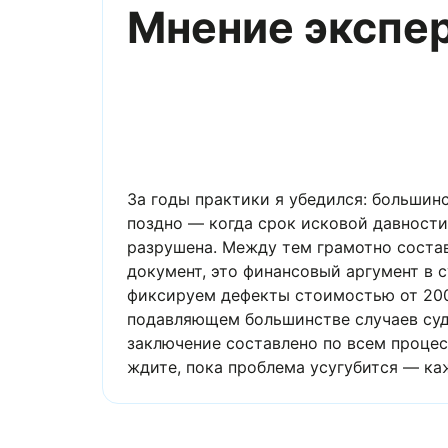
Мнение экспе
За годы практики я убедился: большинс
поздно — когда срок исковой давности 
Между тем грамотно составленное экспе
финансовый аргумент в суде. В делах п
стоимостью от 200 000 до 3 000 000 ру
большинстве случаев суд встаёт на стор
составлено по всем процессуальным тр
проблема усугубится — каждый месяц п