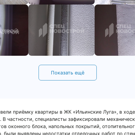
Показать ещё
вели приёмку квартиры в ЖК «Ильинские Луга», в ходе к
ти, специалисты зафиксировали механические повреждени
ка, напольных покрытий, отопительного оборудования и
татки отделочных работ по стенам, обойным покрытиям, 