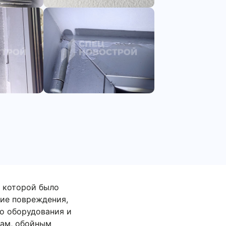
оторой было выявлено
я, загрязнения и
 электроустановочных
плинтусам и