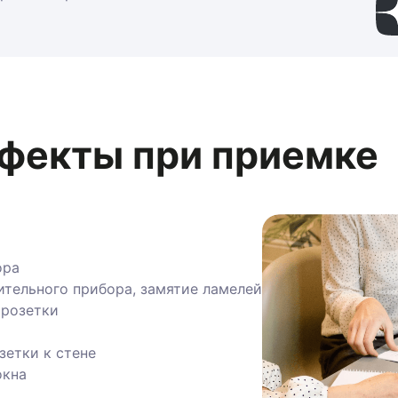
фекты при приемке
а
ельного прибора, замятие ламелей
озетки
тки к стене
на