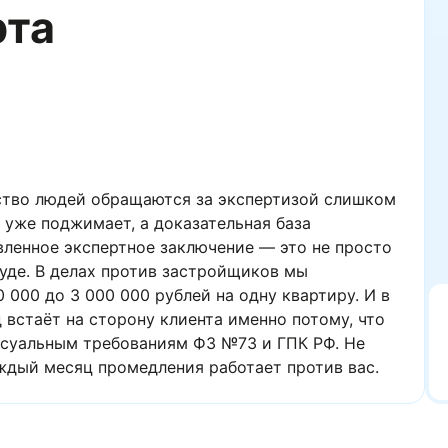
рта
тво людей обращаются за экспертизой слишком
уже поджимает, а доказательная база разрушена.
ртное заключение — это не просто документ, это
ротив застройщиков мы фиксируем дефекты
блей на одну квартиру. И в подавляющем
ону клиента именно потому, что заключение
ебованиям ФЗ №73 и ГПК РФ. Не ждите, пока
ромедления работает против вас.