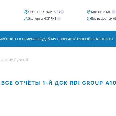
СРО-П-185-16052013
Москва и МО
Эксперты НОПРИЗ
Без выходных 09
ии
Отчеты о приемках
Судебная практика
Отзывы
Блог
Контакты
нские Луга»-9
ВСЕ ОТЧЁТЫ
1-Й ДСК
RDI GROUP
А1