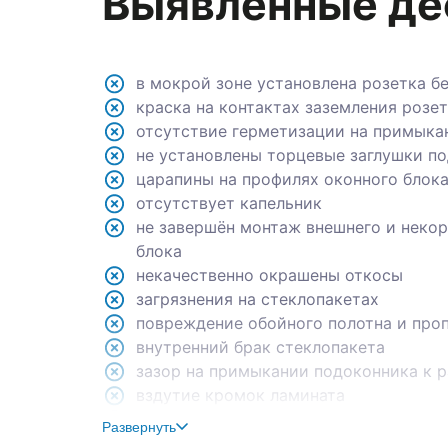
в мокрой зоне установлена розетка бе
краска на контактах заземления розеток
отсутствие герметизации на примыкани
не установлены торцевые заглушки под
царапины на профилях оконного блока
отсутствует капельник
не завершён монтаж внешнего и некорр
некачественно окрашены откосы
загрязнения на стеклопакетах
повреждение обойного полотна и пропу
внутренний брак стеклопакета
зазор на примыкании подоконника к ра
вздутие кромок ламината
коррозия на ламелях отопительного при
некорректная подрезка ламината
Развернуть
порез на подоконной доске
строительный раствор и следы краски 