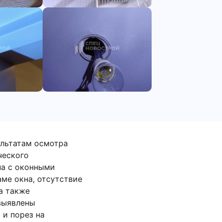
ьтатам осмотра
ого оборудования,
ками: зафиксировано
х заглушек
й монтаж внешнего и
косы, загрязнения на
установка розетки без