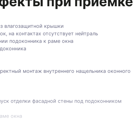
з влагозащитной крышки
, на контактах отсутствует нейтраль
и подоконника к раме окна
оконника
ектный монтаж внутреннего нащельника оконного блока
ск отделки фасадной стены под подоконником
ме окна
бора, остатки строительного раствора, ламели замяты
на кожухе отопительного прибора