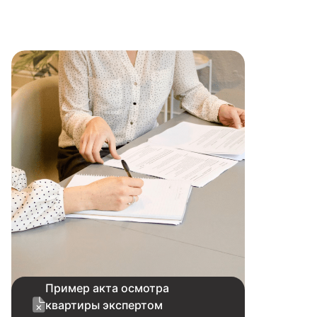
Пример акта осмотра
квартиры экспертом
СпецНовострой