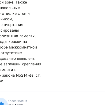
 и отсутствие
я подрезка элементов
садной стены под
ами, а также
но зафиксированы
зия на ламелях,
 краски на кожухе
мнатной двери, сколы
ивопожарной ленты в
 гальванического
и неустановленный
 В рамках
на РФ «О защите прав
Класс жилья
комфорт