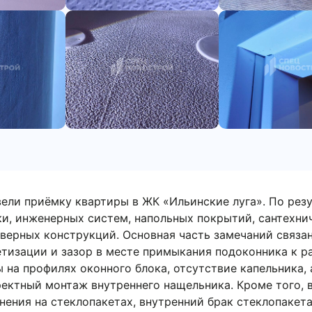
ели приёмку квартиры в ЖК «Ильинские луга». По резул
, инженерных систем, напольных покрытий, сантехническ
ций. Основная часть замечаний связана с оконными бло
римыкания подоконника к раме окна, отсутствие торцевы
го блока, отсутствие капельника, а также незавершённы
ка. Кроме того, выявлены некачественно окрашенные от
та и порез на подоконной доске. По электрике отмечена 