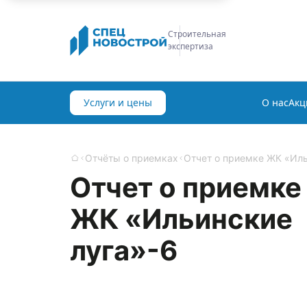
Обустройство
квартир
Услуги и цены
О нас
Акц
Отчёты о приемках
Отчет о приемке ЖК «Ильи
Главная
Отчет о приемке
ЖК «Ильинские
луга»-6