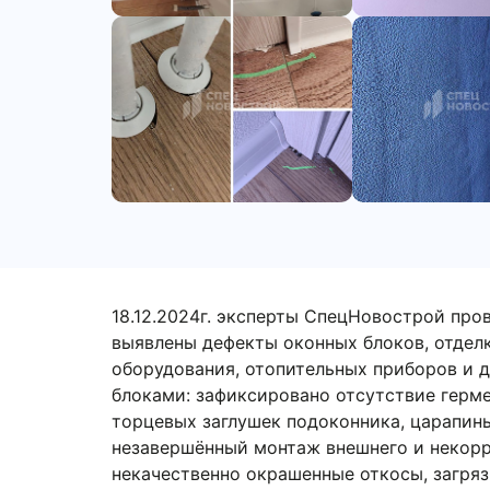
18.12.2024г. эксперты СпецНовострой пров
выявлены дефекты оконных блоков, отделки
отопительных приборов и дверных конструк
отсутствие герметизации и зазор в месте п
подоконника, царапины на профилях оконно
некорректный монтаж внутреннего нащельни
стеклопакетах, внутренний брак стеклопаке