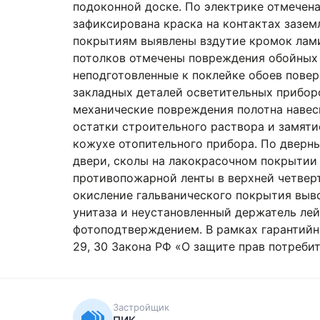
влагозащитной крышки в мокрой зоне. Также
нейтрали на контактах. По напольным покр
ламината. По отделке стен и потолков отм
подоконником, неподготовленные к поклейк
очертания закладных деталей осветительны
механические повреждения полотна навесн
остатки строительного раствора и замятие
отопительного прибора. По дверным конст
на лакокрасочном покрытии короба и МДФ-п
верхней четверти притвора входной двери
покрытия вывода слива ванны, скол на пове
держатель лейки душа. Все дефекты зафик
гарантийных обязательств на основании ч. 1
потребителей» застройщик обязан устранит
Застройщик
ПИК