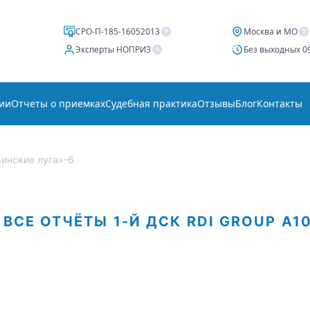
СРО-П-185-16052013
Москва и МО
Эксперты НОПРИЗ
Без выходных 09
ии
Отчеты о приемках
Судебная практика
Отзывы
Блог
Контакты
нские луга»-6
ВСЕ ОТЧЁТЫ
1-Й ДСК
RDI GROUP
А1