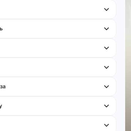
ь
за
у