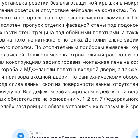
 зафиксирована краска на контактах заземления розеток
ытиям выявлены вздутие кромок ламината и некорректна
ечены повреждения обойных полотен, пропуск отделки фа
е обоев поверхности стен, трещина под обойными полотн
х приборов на полотне натяжного потолка. Дополнитель
ого потолка. По отопительным приборам выявлены корро
 ламелей. Также отмечены строительный раствор и следы
рукциям зафиксирована монтажная пена на коробе межко
анели полотна входной двери, а также отсутствие прот
. По сантехническому оборудованию выявлены окисление
рхности ванны, отсутствие заглушки крепления унитаза 
сированы в дефектной ведомости с фотоподтверждением.
, 2 ст. 7 Федерального закона No214-фз, ст. 29, 30 Зако
ь их в разумный срок.
Адрес
Московская область, городской округ
Красногорск, посёлок Ильинское-Усово,