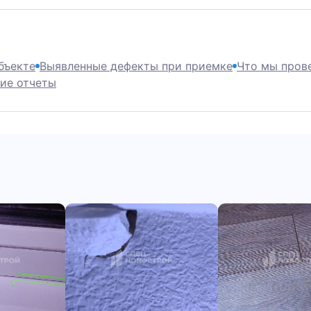
екте
Выявленные дефекты при приемке
Что мы проверим
е отчеты