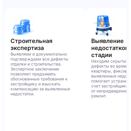
Строительная
Выявление
OFF
экспертиза
недостатков 
Выявляем и документально
стадии
подтверждаем все дефекты
Находим скрытые 
отделки и строительства.
дефекты во время
Экспертное заключение
квартиры, фиксиру
позволяет предъявить
выявленные недост
обоснованные требования к
помогает устранит
застройщику и взыскать
счет застройщика и
компенсацию за выявленные
от непредвиденных
недостатки.
ремонт.