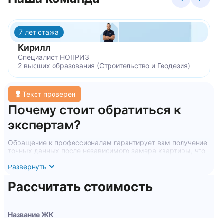
7 лет стажа
Кирилл
Специалист НОПРИЗ
2 высших образования (Строительство и Геодезия)
Текст проверен
Почему стоит обратиться к
экспертам?
Обращение к профессионалам гарантирует вам получение
точных данных после независимого замера квартиры, что
станет основой для эффективного планирования вашего
Развернуть
интерьера. Наши эксперты обладают необходимыми
навыками и знаниями, чтобы обеспечить высокую степень
Рассчитать стоимость
точности и надежности в процессе измерения площади.
Мы применяем современное оборудование, что исключает
вероятность ошибок и неточностей.
Название ЖК