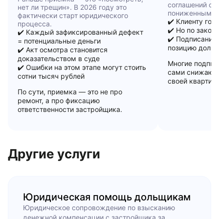
соглашений с 
нет ли трещин». В 2026 году это
пониженным кл
фактически старт юридического
✔️ Клиенту гов
процесса.
✔️ Но по закон
✔️ Каждый зафиксированный дефект
✔️ Подписание
= потенциальные деньги
позицию доль
✔️ Акт осмотра становится
доказательством в суде
Многие подпис
✔️ Ошибки на этом этапе могут стоить
сами снижают 
сотни тысяч рублей
своей квартир
По сути, приемка — это не про
ремонт, а про фиксацию
ответственности застройщика.
Другие услуги
Юридическая помощь дольщикам
Юридическое сопровождение по взысканию
денежной компенсации с застройщика за