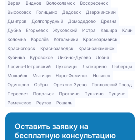
Верея
Видное
Волоколамск
Воскресенск
Высоковск
Голицыно
Дедовск
Дзержинский
Дмитров
Долгопрудный
Домодедово
Дрезна
Дубна
Егорьевск
Жуковский
Истра
Кашира
Клин
Коломна
Королёв
Котельники
Красноармейск
Красногорск
Краснозаводск
Краснознаменск
Кубинка
Куровское
Ликино-Дулёво
Лобня
Лосино-Петровский
Луховицы
Лыткарино
Люберцы
Можайск
Мытищи
Наро-Фоминск
Ногинск
Одинцово
Озёры
Орехово-Зуево
Павловский Посад
Пересвет
Подольск
Протвино
Пушкино
Пущино
Раменское
Реутов
Рошаль
Оставить заявку на
бесплатную консультацию