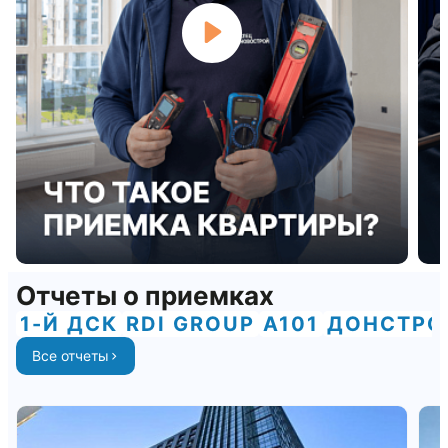
Отчеты о приемках
1-Й ДСК
RDI GROUP
А101
ДОНСТРО
Все отчеты