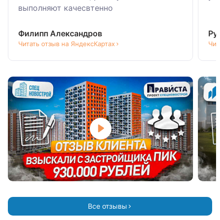
выполняют качесвтенно
Филипп Александров
Ру
Читать отзыв на ЯндексКартах
Чит
Все отзывы