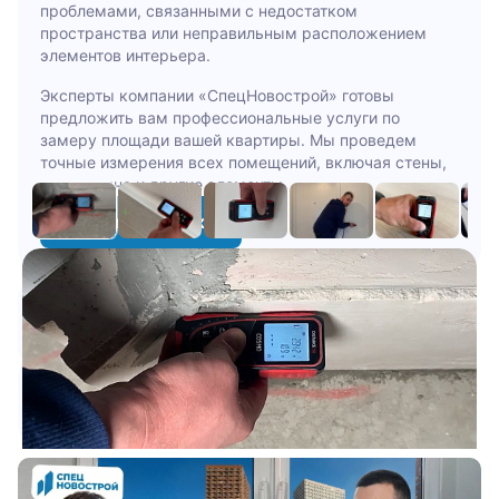
проблемами, связанными с недостатком
пространства или неправильным расположением
элементов интерьера.
Эксперты компании «СпецНовострой» готовы
предложить вам профессиональные услуги по
замеру площади вашей квартиры. Мы проведем
точные измерения всех помещений, включая стены,
двери, окна и другие элементы.
Оставить заявку
1 млрд +
60 000 +
Взыскано с застройщиков
Квартир принято экспертами
7 000 +
5000 +
Строительных экспертиз
Исков подано
Видео о компании СпецНовострой