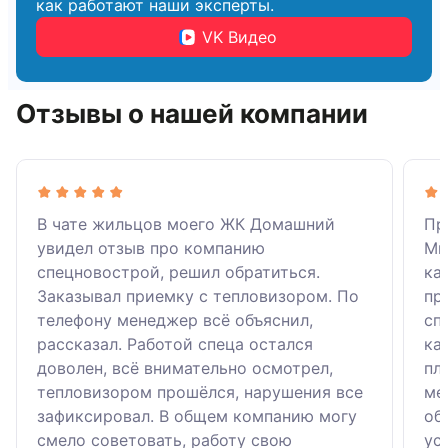
как работают наши эксперты.
VK Видео
Отзывы о нашей компании
В чате жильцов моего ЖК Домашний
Пр
увидел отзыв про компанию
Ми
спецновострой, решил обратиться.
ка
Заказывал приемку с тепловизором. По
пр
телефону менеджер всё объяснил,
сп
рассказал. Работой спеца остался
ка
доволен, всё внимательно осмотрел,
пл
тепловизором прошёлся, нарушения все
ме
зафиксировал. В общем компанию могу
об
смело советовать, работу свою
ус