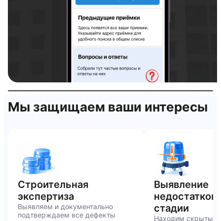
Тепловизор
Интерактивная проверка квартиры
Мы защищаем ваши интересы
Строительная
Выявление
OFF
экспертиза
недостатков 
Выявляем и документально
стадии
подтверждаем все дефекты
Находим скрытые 