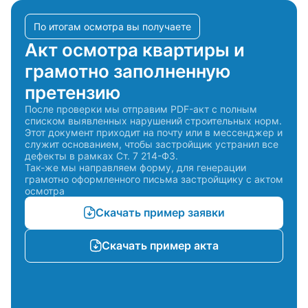
Контроль правильности демонтажа несущих и ненесущих
конструкций, проверка разметки под перегородки и
инженерные системы. Ошибки на этом этапе — самые
По итогам осмотра вы получаете
дорогостоящие в исправлении.
Акт осмотра квартиры и
Черновые работы
грамотно заполненную
Стяжка пола (толщина, ровность, состав смеси, влажность
претензию
перед укладкой финишного покрытия), штукатурка стен и
потолков (ровность, адгезия, отсутствие пустот),
После проверки мы отправим PDF-акт с полным
возведение перегородок из газобетона, кирпича или
списком выявленных нарушений строительных норм.
гипсокартона.
Этот документ приходит на почту или в мессенджер и
служит основанием, чтобы застройщик устранил все
Инженерные коммуникации
дефекты в рамках Ст. 7 214-ФЗ.
Так-же мы направляем форму, для генерации
Это самый критичный этап с точки зрения безопасности.
грамотно оформленного письма застройщику с актом
Инспектор проверяет электромонтаж на соответствие ПУЭ
осмотра
и СП 256.1325800.2016, сантехническую разводку — на
Скачать пример заявки
герметичность и соответствие СП 30.13330.2016,
вентиляцию — анемометром. Все скрытые работы
принимаются с составлением актов освидетельствования
Скачать пример акта
(АОСР) до того, как они будут закрыты стяжкой или
штукатуркой.
Чистовая отделка
Укладка плитки (ровность швов, отклонение по плоскости),