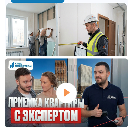
1 млрд +
60 000 +
Взыскано с застройщиков
Квартир принято экспертами
7 000 +
5000 +
Строительных экспертиз
Исков подано
Видео о компании СпецНовострой