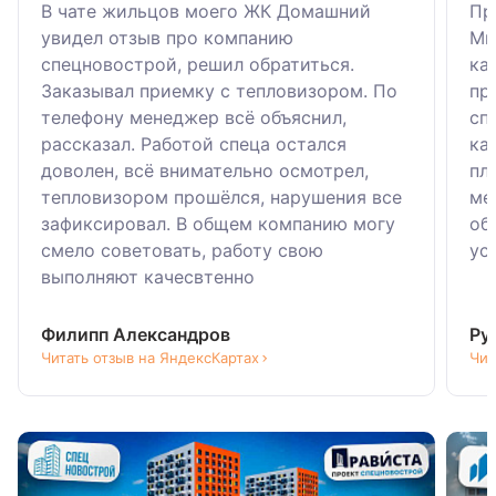
В чате жильцов моего ЖК Домашний
Пр
увидел отзыв про компанию
Ми
спецновострой, решил обратиться.
ка
Заказывал приемку с тепловизором. По
пр
телефону менеджер всё объяснил,
сп
рассказал. Работой спеца остался
ка
доволен, всё внимательно осмотрел,
пл
тепловизором прошёлся, нарушения все
ме
зафиксировал. В общем компанию могу
об
смело советовать, работу свою
ус
выполняют качесвтенно
Филипп Александров
Ру
Читать отзыв на ЯндексКартах
Чит