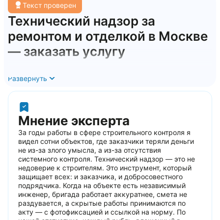
Текст проверен
Технический надзор за
ремонтом и отделкой в Москве
— заказать услугу
Ремонт квартиры — это не просто стройка. Это месяцы
нервов, сотни тысяч рублей и постоянный вопрос: «А
Развернуть
правильно ли они всё делают?» Вы доверяете бригаде,
которую видели несколько раз, смете, которую не умеете
читать, и договору, который составил сам подрядчик.
Именно в этой точке и начинаются проблемы: кривые
Мнение эксперта
стены, протекающая сантехника, электрика без
заземления и счёт за переделки, который в два раза
За годы работы в сфере строительного контроля я
превышает первоначальный бюджет. Компания
видел сотни объектов, где заказчики теряли деньги
СпецНовострой работает в Москве и Московской области и
не из-за злого умысла, а из-за отсутствия
занимается профессиональным техническим надзором за
системного контроля. Технический надзор — это не
ремонтом и отделкой — чтобы вы получили именно тот
недоверие к строителям. Это инструмент, который
результат, за который заплатили.
защищает всех: и заказчика, и добросовестного
Что такое технический надзор
подрядчика. Когда на объекте есть независимый
инженер, бригада работает аккуратнее, смета не
за ремонтом и отделкой
раздувается, а скрытые работы принимаются по
акту — с фотофиксацией и ссылкой на норму. По
Технический надзор за ремонтом и отделкой — это