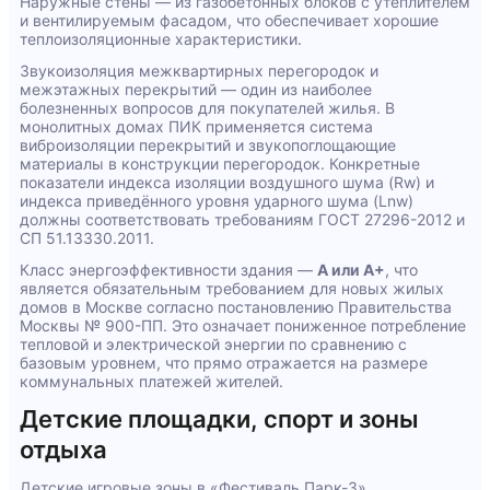
Наружные стены — из газобетонных блоков с утеплителем
и вентилируемым фасадом, что обеспечивает хорошие
теплоизоляционные характеристики.
Звукоизоляция межквартирных перегородок и
межэтажных перекрытий — один из наиболее
болезненных вопросов для покупателей жилья. В
монолитных домах ПИК применяется система
виброизоляции перекрытий и звукопоглощающие
материалы в конструкции перегородок. Конкретные
показатели индекса изоляции воздушного шума (Rw) и
индекса приведённого уровня ударного шума (Lnw)
должны соответствовать требованиям ГОСТ 27296-2012 и
СП 51.13330.2011.
Класс энергоэффективности здания —
A или A+
, что
является обязательным требованием для новых жилых
домов в Москве согласно постановлению Правительства
Москвы № 900-ПП. Это означает пониженное потребление
тепловой и электрической энергии по сравнению с
базовым уровнем, что прямо отражается на размере
коммунальных платежей жителей.
Детские площадки, спорт и зоны
отдыха
Детские игровые зоны в «Фестиваль Парк-3»