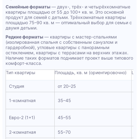
Семейные форматы
— двух-, трёх- и четырёхкомнатные
квартиры площадью от 55 до 100+ кв. м. Это основной
продукт для семей с детьми. Трёхкомнатные квартиры
площадью 75–90 кв. м — оптимальный выбор для семьи с
двумя детьми.
Редкие форматы
— квартиры с мастер-спальнями
(изолированная спальня с собственным санузлом и
гардеробной), угловые квартиры с панорамным
остеклением, квартиры с террасами на верхних этажах.
Наличие таких форматов поднимает проект выше типового
комфорт-класса.
Тип квартиры
Площадь, кв. м (ориентировочно)
Цел
Студия
от 20–25
О
М
1-комнатная
35–45
п
П
Евро-2 (1+1)
45–55
р
2-комнатная
55–70
С