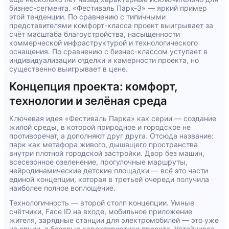
бизнес-сегмента. «Фестиваль Парк-3» — яркий пример
этой тенденции. По сравнению с типичными
представителями комфорт-класса проект выигрывает за
счёт масштаба благоустройства, насыщенности
коммерческой инфраструктурой и технологического
оснащения. По сравнению с бизнес-классом уступает в
индивидуализации отделки и камерности проекта, но
существенно выигрывает в цене.
Концепция проекта: комфорт,
технологии и зелёная среда
Ключевая идея «Фестиваль Парка» как серии — создание
жилой среды, в которой природное и городское не
противоречат, а дополняют друг друга. Отсюда название:
парк как метафора живого, дышащего пространства
внутри плотной городской застройки. Двор без машин,
всесезонное озеленение, прогулочные маршруты,
нейродинамические детские площадки — всё это части
единой концепции, которая в третьей очереди получила
наиболее полное воплощение.
Технологичность — второй столп концепции. Умные
счётчики, Face ID на входе, мобильное приложение
жителя, зарядные станции для электромобилей — это уже
не опции, а базовые характеристики проекта. Устойчивое