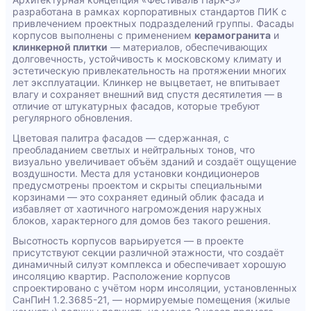
разработана в рамках корпоративных стандартов ПИК с
привлечением проектных подразделений группы. Фасады
корпусов выполнены с применением
керамогранита
и
клинкерной плитки
— материалов, обеспечивающих
долговечность, устойчивость к московскому климату и
эстетическую привлекательность на протяжении многих
лет эксплуатации. Клинкер не выцветает, не впитывает
влагу и сохраняет внешний вид спустя десятилетия — в
отличие от штукатурных фасадов, которые требуют
регулярного обновления.
Цветовая палитра фасадов — сдержанная, с
преобладанием светлых и нейтральных тонов, что
визуально увеличивает объём зданий и создаёт ощущение
воздушности. Места для установки кондиционеров
предусмотрены проектом и скрыты специальными
корзинами — это сохраняет единый облик фасада и
избавляет от хаотичного нагромождения наружных
блоков, характерного для домов без такого решения.
Высотность корпусов варьируется — в проекте
присутствуют секции различной этажности, что создаёт
динамичный силуэт комплекса и обеспечивает хорошую
инсоляцию квартир. Расположение корпусов
спроектировано с учётом норм инсоляции, установленных
СанПиН 1.2.3685-21, — нормируемые помещения (жилые