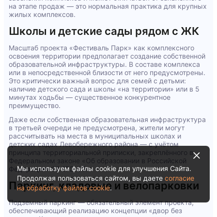
на этапе продаж — это нормальная практика для крупных
жилых комплексов.
Школы и детские сады рядом с ЖК
Масштаб проекта «Фестиваль Парк» как комплексного
освоения территории предполагает создание собственной
образовательной инфраструктуры. В составе комплекса
или в непосредственной близости от него предусмотрены.
Это критически важный вопрос для семей с детьми:
наличие детского сада и школы «на территории» или в 5
минутах ходьбы — существенное конкурентное
преимущество.
Даже если собственная образовательная инфраструктура
в третьей очереди не предусмотрена, жители могут
рассчитывать на места в муниципальных школах и
детских садах Левобережного района — с учётом
принципа территориальной приписки, закреплённого в
Федеральном законе «Об образовании в Российской
Мы используем файлы cookie для улучшения Сайта.
Федерации» № 273-ФЗ.
Продолжая пользоваться сайтом, вы даете
согласие
Паркинг, кладовые и велопарковки
на обработку файлов cookie
.
Подземный паркинг — обязательный элемент проекта,
обеспечивающий реализацию концепции «двор без