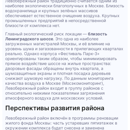
Левобережный район традиционно считается одним из
наиболее экологически благополучных в Москве. Близость
водохранилища и крупных зелёных массивов
обеспечивает естественное очищение воздуха. Крупных
промышленных предприятий в непосредственной
близости от комплекса нет.
Главный экологический риск локации —
близость
Ленинградского шоссе
. Это одна из наиболее
загруженных магистралей Москвы, и её влияние на
уровень шума и загазованности в прилегающих кварталах
реально. Однако корпуса «Фестиваль Парк-3»
ориентированы таким образом, чтобы минимизировать
прямое воздействие шоссе на жилые пространства:
дворовые фасады обращены внутрь квартала, а
шумозащитные экраны и плотная посадка деревьев
снижают шумовую нагрузку. По данным мониторинга
качества воздуха в Москве (Мосэкомониторинг),
Левобережный район входит в группу районов с
относительно низкими показателями загрязнения
атмосферного воздуха для московских условий.
Перспективы развития района
Левобережный район включён в программы реновации
жилого фонда Москвы: часть устаревших пятиэтажек в
окружении комплекса будет снесена и заменена