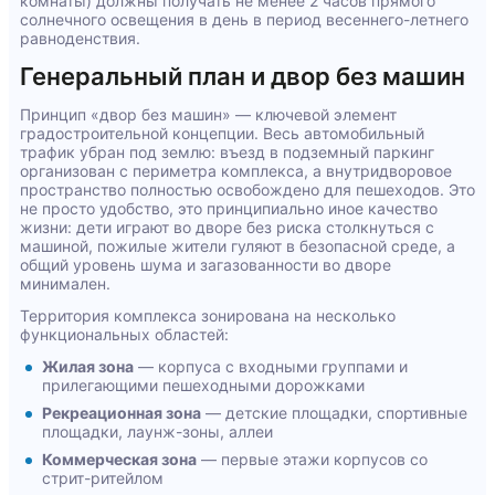
комнаты) должны получать не менее 2 часов прямого
солнечного освещения в день в период весеннего-летнего
равноденствия.
Генеральный план и двор без машин
Принцип «двор без машин» — ключевой элемент
градостроительной концепции. Весь автомобильный
трафик убран под землю: въезд в подземный паркинг
организован с периметра комплекса, а внутридворовое
пространство полностью освобождено для пешеходов. Это
не просто удобство, это принципиально иное качество
жизни: дети играют во дворе без риска столкнуться с
машиной, пожилые жители гуляют в безопасной среде, а
общий уровень шума и загазованности во дворе
минимален.
Территория комплекса зонирована на несколько
функциональных областей:
Жилая зона
— корпуса с входными группами и
прилегающими пешеходными дорожками
Рекреационная зона
— детские площадки, спортивные
площадки, лаунж-зоны, аллеи
Коммерческая зона
— первые этажи корпусов со
стрит-ритейлом