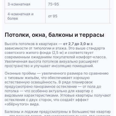
3-комнатная
75–95
С
4-комнатная и
Б
от 95
более
d
Потолки, окна, балконы и террасы
Высота потолков в квартирах —
от 2,7 до 3,0 м
в
зависимости от типологии и этажа. Это выше стандарта
советского жилого фонда (2,5 м) и соответствует
современным ожиданиям покупателей комфорт-класса.
Увеличенная высота потолков визуально расширяет
пространство и улучшает инсоляцию помещений.
Оконные проёмы — увеличенного размера по сравнению
с типовым жильём, что обеспечивает хорошую
естественную освещённость. В ряде планировок
предусмотрено панорамное остекление — от пола до
потолка — что особенно актуально для квартир с
видовыми характеристиками. Угловые квартиры получают
остекление с двух сторон, что создаёт эффект
«обёрнутого» вида.
Балконы и лоджии предусмотрены в большинстве квартир
— это важная деталь для московского рынка, где наличие