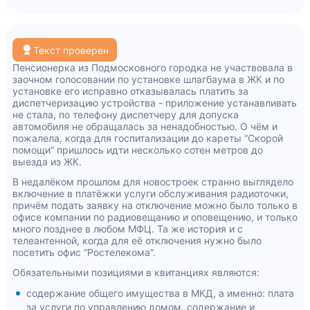
Текст проверен
Пенсионерка из Подмосковного городка не участвовала в
заочном голосовании по установке шлагбаума в ЖК и по
установке его исправно отказывалась платить за
диспетчеризацию устройства - приложение устанавливать
не стала, по телефону диспетчеру для допуска
автомобиля не обращалась за ненадобностью. О чём и
пожалела, когда для госпитализации до кареты “Скорой
помощи” пришлось идти несколько сотен метров до
выезда из ЖК.
В недалёком прошлом для новостроек странно выглядело
включение в платёжки услуги обслуживания радиоточки,
причём подать заявку на отключение можно было только в
офисе компании по радиовещанию и оповещению, и только
много позднее в любом МФЦ. Та же история и с
телеантенной, когда для её отключения нужно было
посетить офис “Ростелекома”.
Обязательными позициями в квитанциях являются:
содержание общего имущества в МКД, а именно: плата
за услуги по управлению домом, содержание и