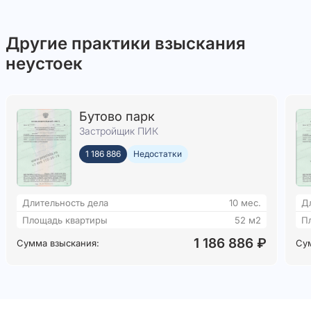
Другие практики взыскания
неустоек
Бутово парк
Застройщик ПИК
1 186 886
Недостатки
Длительность дела
10 мес.
Д
Площадь квартиры
52 м2
П
1 186 886 ₽
Сумма взыскания:
Су