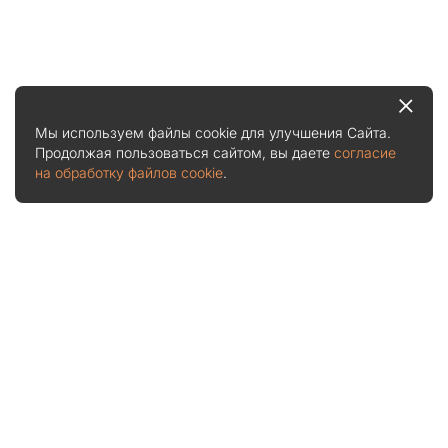
Мы используем файлы cookie для улучшения Сайта.
Продолжая пользоваться сайтом, вы даете
согласие
на обработку файлов cookie
.
Услуги и цены
Рассчитать стоимость
О нас
Акции
Отчеты о приемках
Судебная практика
Отзывы
Блог